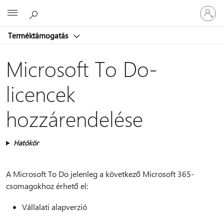
Jelentke
Microsoft
be
a
Terméktámogatás
fiókjába
Microsoft To Do-
licencek
hozzárendelése
Hatókör
A Microsoft To Do jelenleg a következő Microsoft 365-
csomagokhoz érhető el:
Vállalati alapverzió