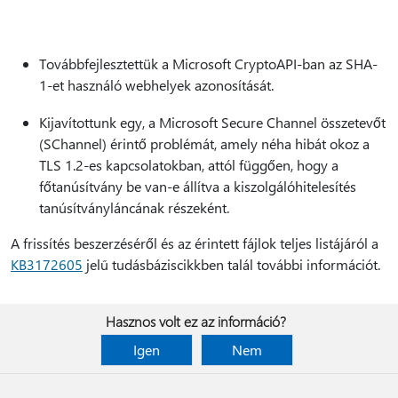
Továbbfejlesztettük a Microsoft CryptoAPI-ban az SHA-
1-et használó webhelyek azonosítását.
Kijavítottunk egy, a Microsoft Secure Channel összetevőt
(SChannel) érintő problémát, amely néha hibát okoz a
TLS 1.2-es kapcsolatokban, attól függően, hogy a
főtanúsítvány be van-e állítva a kiszolgálóhitelesítés
tanúsítványláncának részeként.
A frissítés beszerzéséről és az érintett fájlok teljes listájáról a
KB3172605
jelű tudásbáziscikkben talál további információt.
Hasznos volt ez az információ?
Igen
Nem