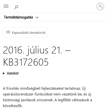
Jelentke
Microsoft
be
a
Terméktámogatás
fiókjába
Kapcsolódó témakörök
2016. július 21. –
KB3172605
Hatókör
A frissítés minőségbeli fejlesztéseket tartalmaz. Új
operációsrendszer-funkciókat nem vezetünk be, és új
biztonsági javítások sincsenek. A legfőbb változások a
következők: