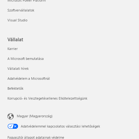
Microsoft Power Platform
Szoftvervállalatok
Visual Studio
Vállalat
Karrier
A Microsoft bemutatása
Vállalati hírek
Adatvédelem a Microsoftnál
Befektetők
Korrupció- és Vesztegetésellenes Elkötelezettségünk
Magyar (Magyarország)
Adatvédelemmel kapcsolatos választási lehetőségek
Fogyasztói állapot adatainak védelme