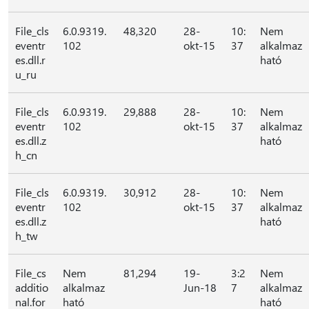
File_cls
6.0.9319.
48,320
28-
10:
Nem
eventr
102
okt-15
37
alkalmaz
es.dll.r
ható
u_ru
File_cls
6.0.9319.
29,888
28-
10:
Nem
eventr
102
okt-15
37
alkalmaz
es.dll.z
ható
h_cn
File_cls
6.0.9319.
30,912
28-
10:
Nem
eventr
102
okt-15
37
alkalmaz
es.dll.z
ható
h_tw
File_cs
Nem
81,294
19-
3:2
Nem
additio
alkalmaz
Jun-18
7
alkalmaz
nal.for
ható
ható