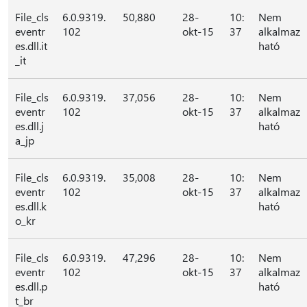
File_cls
6.0.9319.
50,880
28-
10:
Nem
eventr
102
okt-15
37
alkalmaz
es.dll.it
ható
_it
File_cls
6.0.9319.
37,056
28-
10:
Nem
eventr
102
okt-15
37
alkalmaz
es.dll.j
ható
a_jp
File_cls
6.0.9319.
35,008
28-
10:
Nem
eventr
102
okt-15
37
alkalmaz
es.dll.k
ható
o_kr
File_cls
6.0.9319.
47,296
28-
10:
Nem
eventr
102
okt-15
37
alkalmaz
es.dll.p
ható
t_br