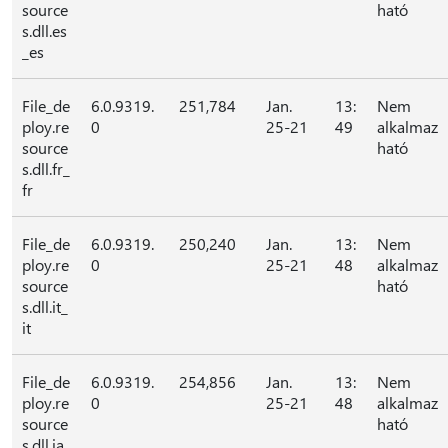
source
ható
s.dll.es
_es
File_de
6.0.9319.
251,784
Jan.
13:
Nem
ploy.re
0
25-21
49
alkalmaz
source
ható
s.dll.fr_
fr
File_de
6.0.9319.
250,240
Jan.
13:
Nem
ploy.re
0
25-21
48
alkalmaz
source
ható
s.dll.it_
it
File_de
6.0.9319.
254,856
Jan.
13:
Nem
ploy.re
0
25-21
48
alkalmaz
source
ható
s.dll.ja_