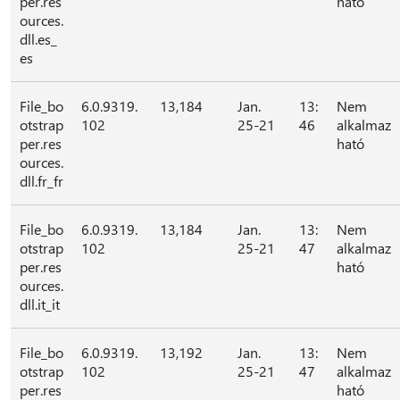
per.res
ható
ources.
dll.es_
es
File_bo
6.0.9319.
13,184
Jan.
13:
Nem
otstrap
102
25-21
46
alkalmaz
per.res
ható
ources.
dll.fr_fr
File_bo
6.0.9319.
13,184
Jan.
13:
Nem
otstrap
102
25-21
47
alkalmaz
per.res
ható
ources.
dll.it_it
File_bo
6.0.9319.
13,192
Jan.
13:
Nem
otstrap
102
25-21
47
alkalmaz
per.res
ható