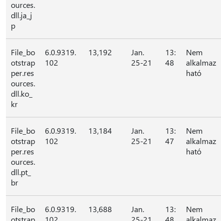
ources.
dll.ja_j
p
File_bo
6.0.9319.
13,192
Jan.
13:
Nem
otstrap
102
25-21
48
alkalmaz
per.res
ható
ources.
dll.ko_
kr
File_bo
6.0.9319.
13,184
Jan.
13:
Nem
otstrap
102
25-21
47
alkalmaz
per.res
ható
ources.
dll.pt_
br
File_bo
6.0.9319.
13,688
Jan.
13:
Nem
otstrap
102
25-21
48
alkalmaz