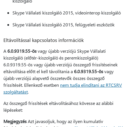
kiszolgáló
Skype Vállalati kiszolgáló 2015, videointerop kiszolgáló
Skype Vállalati kiszolgáló 2015, felügyeleti eszközök
Eltávolítással kapcsolatos információk
A
6.0.9319.55-ös
vagy újabb verziójú Skype Vállalati
kiszolgáló (előtér-kiszolgáló és peremkiszolgáló)
6.0.9319.55-ös vagy újabb verziójú összegző frissítéseinek
eltávolítása előtt el kell távolítania a
6.0.9319.55-ös
vagy
újabb verziójú alapvető összetevők összes összegző
frissítését. Ellenkező esetben
nem tudja elindítani az RTCSRV
szolgáltatást
.
Az összegző frissítések eltávolításához kövesse az alábbi
lépéseket:
Megjegyzés
Azt javasoljuk, hogy az ilyen kumulatív