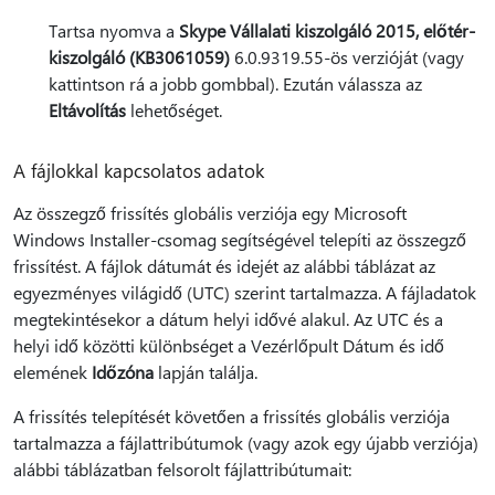
Tartsa nyomva a
Skype Vállalati kiszolgáló 2015, előtér-
kiszolgáló (KB3061059)
6.0.9319.55-ös verzióját (vagy
kattintson rá a jobb gombbal). Ezután válassza az
Eltávolítás
lehetőséget.
A fájlokkal kapcsolatos adatok
Az összegző frissítés globális verziója egy Microsoft
Windows Installer-csomag segítségével telepíti az összegző
frissítést. A fájlok dátumát és idejét az alábbi táblázat az
egyezményes világidő (UTC) szerint tartalmazza. A fájladatok
megtekintésekor a dátum helyi idővé alakul. Az UTC és a
helyi idő közötti különbséget a Vezérlőpult Dátum és idő
elemének
Időzóna
lapján találja.
A frissítés telepítését követően a frissítés globális verziója
tartalmazza a fájlattribútumok (vagy azok egy újabb verziója)
alábbi táblázatban felsorolt fájlattribútumait: