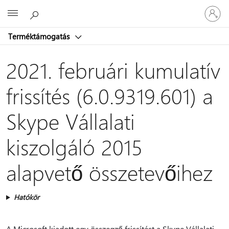
Jelentke
Microsoft
be
a
Terméktámogatás
fiókjába
2021. februári kumulatív
frissítés (6.0.9319.601) a
Skype Vállalati
kiszolgáló 2015
alapvető összetevőihez
Hatókör
A Microsoft kiadott egy összegző frissítést a Skype Vállalati