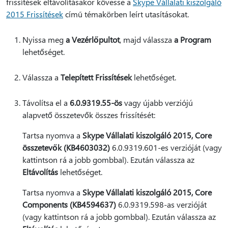
frissítések eltávolításakor kövesse a
Skype Vállalati kiszolgáló
2015 Frissítések
című témakörben leírt utasításokat.
Nyissa meg
a Vezérlőpultot
, majd válassza
a Program
lehetőséget.
Válassza a
Telepített Frissítések
lehetőséget.
Távolítsa el a
6.0.9319.55-ös
vagy újabb verziójú
alapvető összetevők összes frissítését:
Tartsa nyomva a
Skype Vállalati kiszolgáló 2015, Core
összetevők (KB4603032)
6.0.9319.601-es verzióját (vagy
kattintson rá a jobb gombbal). Ezután válassza az
Eltávolítás
lehetőséget.
Tartsa nyomva a
Skype Vállalati kiszolgáló 2015, Core
Components (KB4594637)
6.0.9319.598-as verzióját
(vagy kattintson rá a jobb gombbal). Ezután válassza az