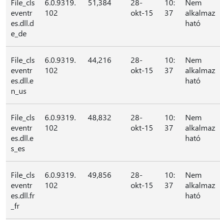
File_cls
6.0.9319.
51,384
28-
10:
Nem
eventr
102
okt-15
37
alkalmaz
es.dll.d
ható
e_de
File_cls
6.0.9319.
44,216
28-
10:
Nem
eventr
102
okt-15
37
alkalmaz
es.dll.e
ható
n_us
File_cls
6.0.9319.
48,832
28-
10:
Nem
eventr
102
okt-15
37
alkalmaz
es.dll.e
ható
s_es
File_cls
6.0.9319.
49,856
28-
10:
Nem
eventr
102
okt-15
37
alkalmaz
es.dll.fr
ható
_fr