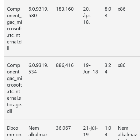
Comp
6.0.9319.
183,160
20.
8:0
x86
onent_
580
ápr.
3
gac_mi
18.
crosoft
.rtc.int
ernal.d
ll
Comp
6.0.9319.
886,416
19-
3:2
x86
onent_
534
Jun-18
4
gac_mi
crosoft
.rtc.int
ernal.s
torage.
dll
Dbco
Nem
36,067
21-júl-
1:0
Nem
mmon.
alkalmaz
19
4
alkalmaz