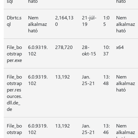
sql
ható
ható
Dbrtc.s
Nem
2,164,13
21-júl-
1:0
Nem
ql
alkalmaz
0
19
5
alkalmaz
ható
ható
File_bo
6.0.9319.
278,720
28-
10:
x64
otstrap
102
okt-15
37
per.exe
File_bo
6.0.9319.
13,192
Jan.
13:
Nem
otstrap
102
25-21
48
alkalmaz
per.res
ható
ources.
dll.de_
de
File_bo
6.0.9319.
13,192
Jan.
13:
Nem
otstrap
102
25-21
46
alkalmaz