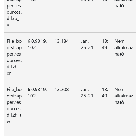
per.res
ható
ources.
dll.ru_r
u
File_bo
6.0.9319.
13,184
Jan.
13:
Nem
otstrap
102
25-21
49
alkalmaz
per.res
ható
ources.
dll.zh_
cn
File_bo
6.0.9319.
13,208
Jan.
13:
Nem
otstrap
102
25-21
49
alkalmaz
per.res
ható
ources.
dll.zh_t
w