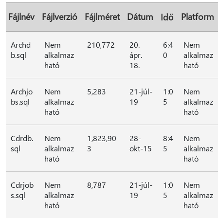
Fájlnév
Fájlverzió
Fájlméret
Dátum
Platform
Idő
Archd
Nem
210,772
20.
6:4
Nem
b.sql
alkalmaz
ápr.
0
alkalmaz
ható
18.
ható
Archjo
Nem
5,283
21-júl-
1:0
Nem
bs.sql
alkalmaz
19
5
alkalmaz
ható
ható
Cdrdb.
Nem
1,823,90
28-
8:4
Nem
sql
alkalmaz
3
okt-15
5
alkalmaz
ható
ható
Cdrjob
Nem
8,787
21-júl-
1:0
Nem
s.sql
alkalmaz
19
5
alkalmaz
ható
ható