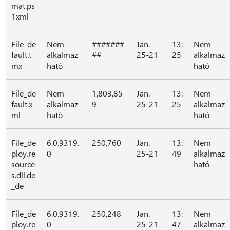
mat.ps
1xml
File_de
Nem
#######
Jan.
13:
Nem
fault.t
alkalmaz
##
25-21
25
alkalmaz
mx
ható
ható
File_de
Nem
1,803,85
Jan.
13:
Nem
fault.x
alkalmaz
9
25-21
25
alkalmaz
ml
ható
ható
File_de
6.0.9319.
250,760
Jan.
13:
Nem
ploy.re
0
25-21
49
alkalmaz
source
ható
s.dll.de
_de
File_de
6.0.9319.
250,248
Jan.
13:
Nem
ploy.re
0
25-21
47
alkalmaz