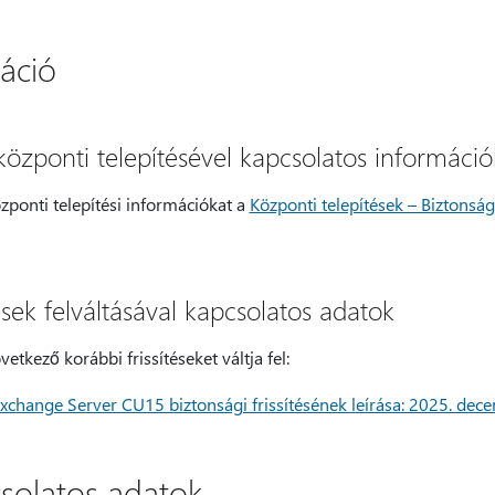
áció
s központi telepítésével kapcsolatos információ
özponti telepítési információkat a
Központi telepítések – Biztonság
tések felváltásával kapcsolatos adatok
vetkező korábbi frissítéseket váltja fel:
Exchange Server CU15 biztonsági frissítésének leírása: 2025. de
csolatos adatok