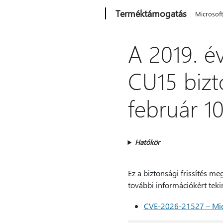
Microsoft
Terméktámogatás
Microsof
A 2019. é
CU15 bizto
február 1
Hatókör
Ez a biztonsági frissítés me
további információkért teki
CVE-2026-21527 – Micr