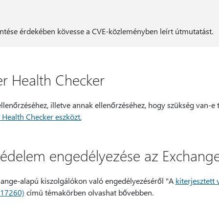
entése érdekében kövesse a CVE-közleményben leírt útmutatást.
r Health Checker
ellenőrzéséhez, illetve annak ellenőrzéséhez, hogy szükség van-e
 Health Checker eszközt.
t védelem engedélyezése az Exchang
change-alapú kiszolgálókon való engedélyezéséről "A
kiterjesztet
017260)
című témakörben olvashat bővebben.