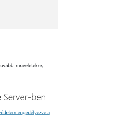
 további műveletekre,
e Server-ben
t védelem engedélyezve a