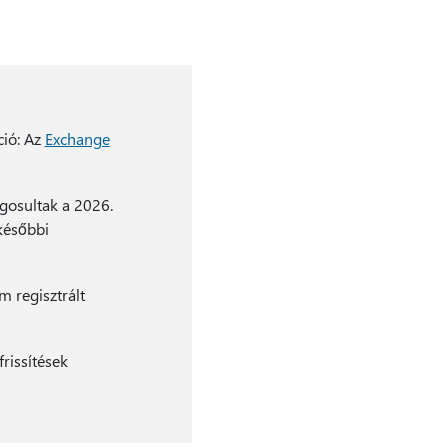
ió: Az
Exchange
gosultak a 2026.
későbbi
 regisztrált
rissítések