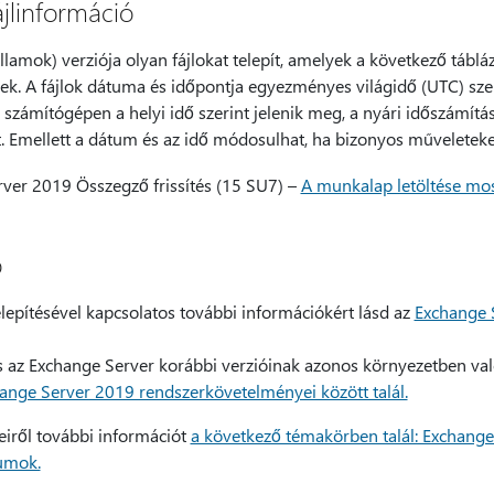
jlinformáció
Államok) verziója olyan fájlokat telepít, amelyek a következő táblá
ek. A fájlok dátuma és időpontja egyezményes világidő (UTC) sze
 számítógépen a helyi idő szerint jelenik meg, a nyári időszámítá
tt. Emellett a dátum és az idő módosulhat, ha bizonyos műveleteke
ver 2019 Összegző frissítés (15 SU7) –
A munkalap letöltése mo
ó
epítésével kapcsolatos további információkért lásd az
Exchange 
 az Exchange Server korábbi verzióinak azonos környezetben való
ange Server 2019 rendszerkövetelményei között talál.
eiről további információt
a következő témakörben talál: Exchange 
umok.