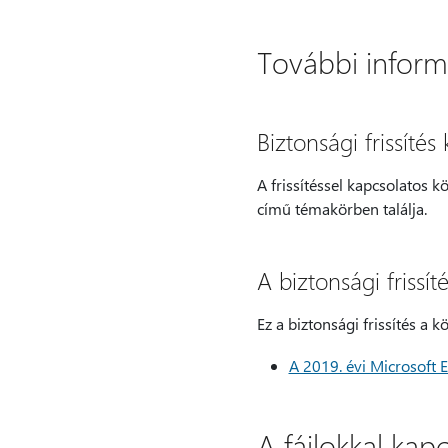
További inform
Biztonsági frissíté
A frissítéssel kapcsolatos k
című témakörben találja.
A biztonsági frissí
Ez a biztonsági frissítés a kö
A 2019. évi Microsoft 
A fájlokkal kap