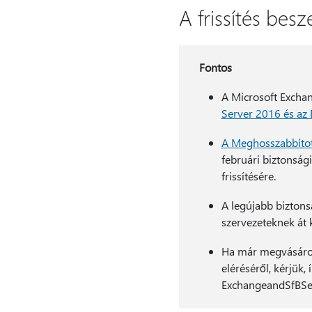
A frissítés besz
Fontos
A Microsoft Excha
Server 2016 és az
A Meghosszabbított
februári biztonság
frissítésére.
A legújabb bizton
szervezeteknek át k
Ha már megvásárolt
eléréséről, kérjük,
ExchangeandSfBSer