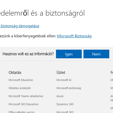
édelemről és a biztonságról
biztonság támogatása
zünk a kiberfenyegetések ellen:
Microsoft Biztonság
Hasznos volt ez az információ?
Igen
Nem
Oktatás
Üzlet
F
Microsoft Education
Microsoft AI
Mi
Oktatási eszközök
Microsoft-biztonság
Mi
Microsoft Teams oktatáshoz
Azure
AI
t
Microsoft 365 Education
Dynamics 365
M
Office oktatási verzió
Microsoft 365