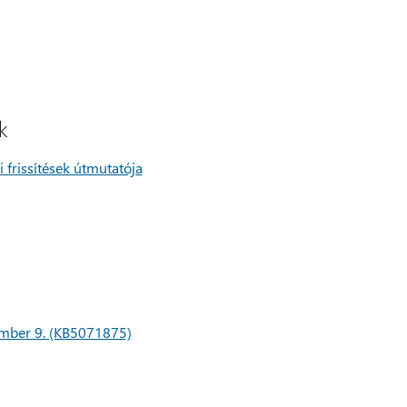
k
i frissítések útmutatója
cember 9. (KB5071875)