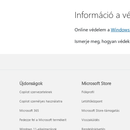
Információ a v
Online védelem a
Windows 
Ismerje meg, hogyan védeke
Újdonságok
Microsoft Store
Copilot szervezeteknek
Fiókprofil
Copilot személyes használatra
Letöltőközpont
Microsoft 365
Microsoft Store-támogatás
Fedezze fel a Microsoft termékeit
Visszaküldés
Windows 11-alkalmazások
Rendeléskövetés