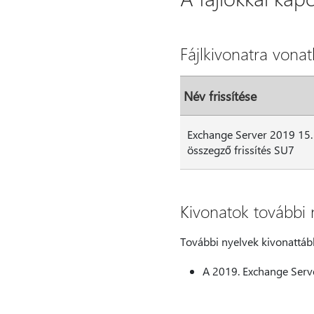
Fájlkivonatra vona
Név frissítése
Exchange Server 2019 15.
összegző frissítés SU7
Kivonatok további 
További nyelvek kivonattáblá
A 2019. Exchange Serv