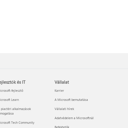
ejlesztők és IT
Vállalat
crosoft-fejlesztő
Karrier
crosoft Learn
A Microsoft bemutatása
 piactéri alkalmazások
Vállalati hírek
ámogatása
Adatvédelem a Microsoftnál
icrosoft Tech Community
Befektetők