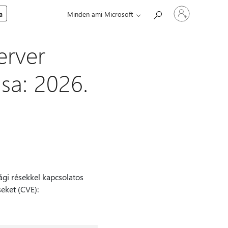
Jelentkezzen
a
Minden ami Microsoft
be
a
fiókjába
erver
ása: 2026.
sági résekkel kapcsolatos
eket (CVE):