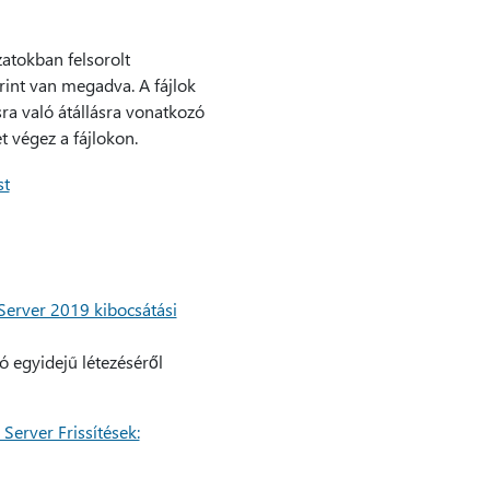
zatokban felsorolt
rint van megadva. A fájlok
sra való átállásra vonatkozó
t végez a fájlokon.
st
Server 2019 kibocsátási
 egyidejű létezéséről
Server Frissítések: