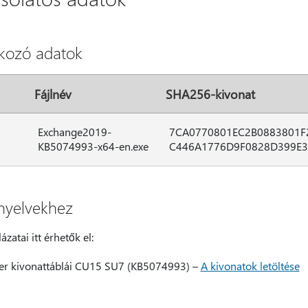
tkozó adatok
Fájlnév
SHA256-kivonat
Exchange2019-
7CA0770801EC2B0883801F
KB5074993-x64-en.exe
C446A1776D9F0828D399E3
nyelvekhez
zatai itt érhetők el:
er kivonattáblái CU15 SU7 (KB5074993) –
A kivonatok letöltése