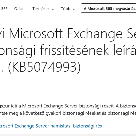
t 365
Office
Termékek
Több
A Microsoft 365 megvásárlás
vi Microsoft Exchange S
nsági frissítésének leír
0. (KB5074993)
gszünteti a Microsoft Exchange Server biztonsági réseit. A bizton
ntse meg a következő gyakori biztonsági réseket és biztonsági rés
osoft Exchange Server hamisítási biztonsági rés