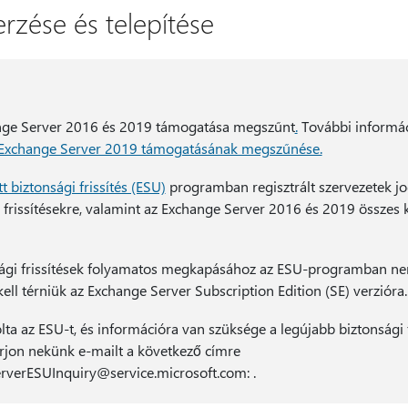
erzése és telepítése
nge Server 2016 és 2019 támogatása megszűnt
.
További informác
 Exchange Server 2019 támogatásának megszűnése.
 biztonsági frissítés (ESU)
programban regisztrált szervezetek jo
i frissítésekre, valamint az Exchange Server 2016 és 2019 összes 
sági frissítések folyamatos megkapásához az ESU-programban nem
ell térniük az Exchange Server Subscription Edition (SE) verzióra.
a az ESU-t, és információra van szüksége a legújabb biztonsági f
 írjon nekünk e-mailt a következő címre
verESUInquiry@service.microsoft.com: .