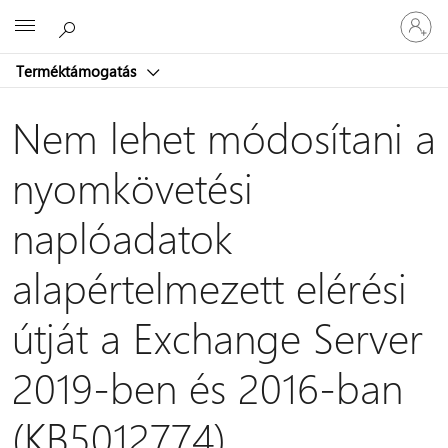
Jelentke
Microsoft
be
a
Terméktámogatás
fiókjába
Nem lehet módosítani a
nyomkövetési
naplóadatok
alapértelmezett elérési
útját a Exchange Server
2019-ben és 2016-ban
(KB5012774)