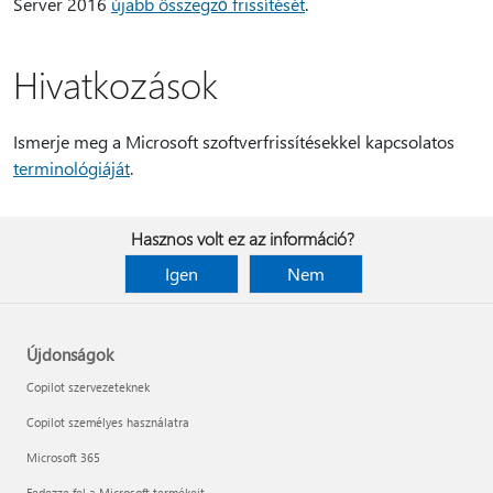
Server 2016
újabb összegző frissítését
.
Hivatkozások
Ismerje meg a Microsoft szoftverfrissítésekkel kapcsolatos
terminológiáját
.
Hasznos volt ez az információ?
Igen
Nem
Újdonságok
Copilot szervezeteknek
Copilot személyes használatra
Microsoft 365
Fedezze fel a Microsoft termékeit