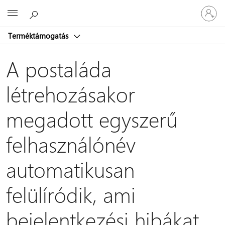
Jelentke
Microsoft
be
a
Terméktámogatás
fiókjába
A postaláda
létrehozásakor
megadott egyszerű
felhasználónév
automatikusan
felülíródik, ami
bejelentkezési hibákat