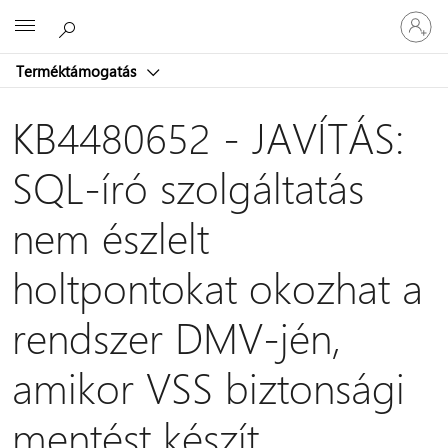
Jelentke
Microsoft
be
a
Terméktámogatás
fiókjába
KB4480652 - JAVÍTÁS:
SQL-író szolgáltatás
nem észlelt
holtpontokat okozhat a
rendszer DMV-jén,
amikor VSS biztonsági
mentést készít