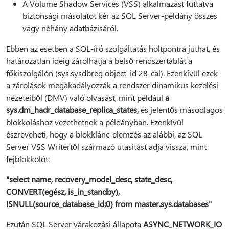
A Volume Shadow Services (VSS) alkalmazást futtatva
biztonsági másolatot kér az SQL Server-példány összes
vagy néhány adatbázisáról.
Ebben az esetben a SQL-író szolgáltatás holtpontra juthat, és
határozatlan ideig zárolhatja a belső rendszertáblát a
főkiszolgálón (sys.sysdbreg object_id 28-cal). Ezenkívül ezek
a zárolások megakadályozzák a rendszer dinamikus kezelési
nézeteiből (DMV) való olvasást, mint például
a
sys.dm_hadr_database_replica_states,
és jelentős másodlagos
blokkoláshoz vezethetnek a példányban. Ezenkívül
észreveheti, hogy a blokklánc-elemzés az alábbi, az SQL
Server VSS Writertől származó utasítást adja vissza, mint
fejblokkolót:
"select name, recovery_model_desc, state_desc,
CONVERT(egész, is_in_standby),
ISNULL(source_database_id;0) from master.sys.databases"
Ezután SQL Server várakozási állapota
ASYNC_NETWORK_IO