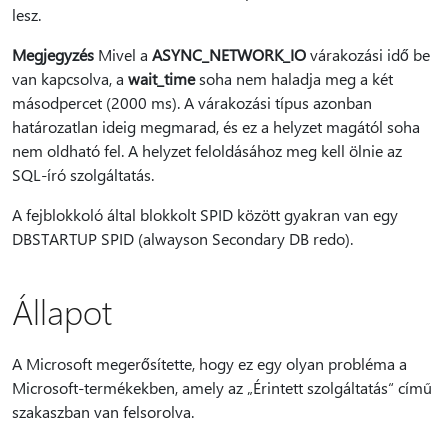
lesz.
Megjegyzés
Mivel a
ASYNC_NETWORK_IO
várakozási idő be
van kapcsolva, a
wait_time
soha nem haladja meg a két
másodpercet (2000 ms). A várakozási típus azonban
határozatlan ideig megmarad, és ez a helyzet magától soha
nem oldható fel. A helyzet feloldásához meg kell ölnie az
SQL-író szolgáltatás.
A fejblokkoló által blokkolt SPID között gyakran van egy
DBSTARTUP SPID (alwayson Secondary DB redo).
Állapot
A Microsoft megerősítette, hogy ez egy olyan probléma a
Microsoft-termékekben, amely az „Érintett szolgáltatás“ című
szakaszban van felsorolva.