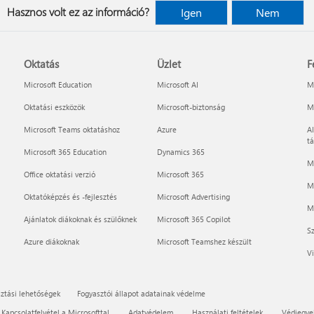
Hasznos volt ez az információ?
Igen
Nem
Oktatás
Üzlet
F
Microsoft Education
Microsoft AI
Mi
Oktatási eszközök
Microsoft-biztonság
Mi
Microsoft Teams oktatáshoz
Azure
AI
t
Microsoft 365 Education
Dynamics 365
M
Office oktatási verzió
Microsoft 365
M
Oktatóképzés és -fejlesztés
Microsoft Advertising
Mi
Ajánlatok diákoknak és szülőknek
Microsoft 365 Copilot
Sz
Azure diákoknak
Microsoft Teamshez készült
Vi
ztási lehetőségek
Fogyasztói állapot adatainak védelme
Kapcsolatfelvétel a Microsofttal
Adatvédelem
Használati feltételek
Védjegye