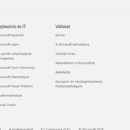
ejlesztők és IT
Vállalat
crosoft-fejlesztő
Karrier
crosoft Learn
A Microsoft bemutatása
 piactéri alkalmazások
Vállalati hírek
ámogatása
Adatvédelem a Microsoftnál
icrosoft Tech Community
Befektetők
icrosoft Marketplace
Korrupció- és Vesztegetésellenes
crosoft Power Platform
Elkötelezettségünk
oftvervállalatok
sual Studio
k
A hirdetéseinkről
EU Compliance DoCs
© Microsoft 2026