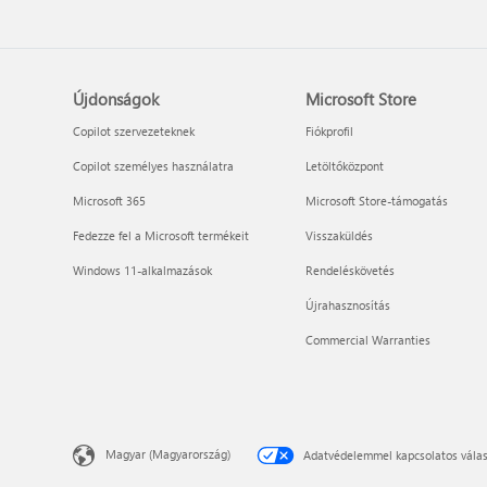
Újdonságok
Microsoft Store
Copilot szervezeteknek
Fiókprofil
Copilot személyes használatra
Letöltőközpont
Microsoft 365
Microsoft Store-támogatás
Fedezze fel a Microsoft termékeit
Visszaküldés
Windows 11-alkalmazások
Rendeléskövetés
Újrahasznosítás
Commercial Warranties
Magyar (Magyarország)
Adatvédelemmel kapcsolatos válas