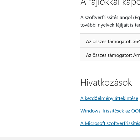
A fájlokkal kap
A szoftverfrissítés angol (Eg
további nyelvek fájljait is t
Az összes támogatott x64
Az összes támogatott Ar
Hivatkozások
A kezdőélmény áttekintése
Windows-frissítések az OO
A Microsoft szoftverfrissíté