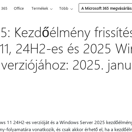
t 365
Office
Termékek
Több
A Microsoft 365 megvásárlás
: Kezdőélmény frissíté
11, 24H2-es és 2025 W
verziójához: 2025. janu
ndows 11 24H2-es verzióját és a Windows Server 2025 kezdőélményé
folyamatára vonatkozik, és csak akkor érhető el, ha a kezdőélmé