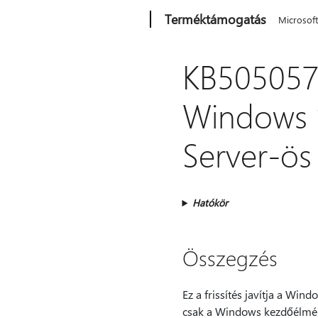
Microsoft
Terméktámogatás
Microsof
KB5050575
Windows 
Server-ös 
Hatókör
Összegzés
Ez a frissítés javítja a Wi
csak a Windows kezdőélmény-