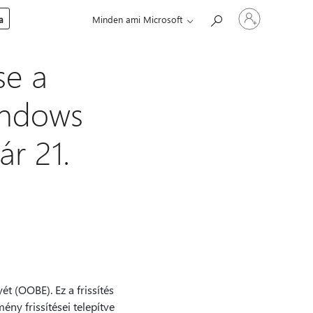
Jelentkezzen
a
Minden ami Microsoft
be
a
fiókjába
se a
indows
ár 21.
t (OOBE). Ez a frissítés
ny frissítései telepítve