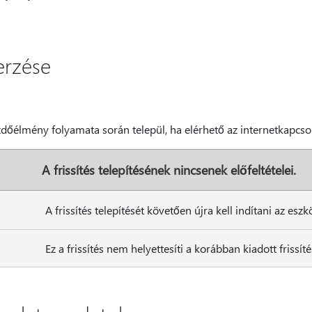
zerzése
zdőélmény folyamata során települ, ha elérhető az internetkapcsol
A frissítés telepítésének nincsenek előfeltételei.
A frissítés telepítését követően újra kell indítani az eszkö
Ez a frissítés nem helyettesíti a korábban kiadott frissíté