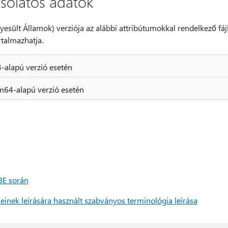
csolatos adatok
yesült Államok) verziója az alábbi attribútumokkal rendelkező fájlok
artalmazhatja.
-alapú verzió esetén
m64-alapú verzió esetén
BE során
seinek leírására használt szabványos terminológia leírása