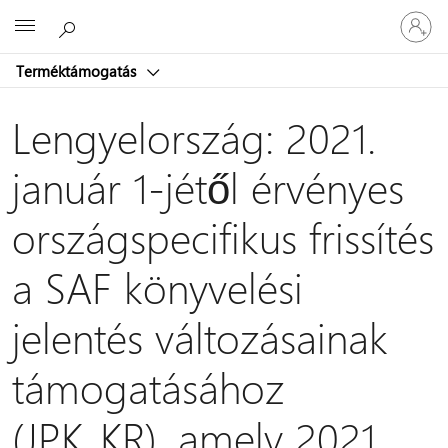
Jelentke
Microsoft
be
a
Terméktámogatás
fiókjába
Lengyelország: 2021.
január 1-jétől érvényes
országspecifikus frissítés
a SAF könyvelési
jelentés változásainak
támogatásához
(JPK_KR), amely 2021.