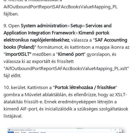
AifOutboundPortReportSAFAccBooksValueMapping_PL
fájlban.
9. Open
System administration
>
Setup
>
Services and
Application Integration Framework
>
Kimenő portok
elektronikus naplójelentésekhez
, válassza a "
SAF Accounting
books (Poland)
" formátumot, és kattintson a mappa ikonra az
"
ImportXSLT"
mezőben a "
Kimenő port
" gyorslapon, és
válassza ki az exportált és frissített
"AifOutboundPortReportSAFAccBooksValueMapping_PL.xslt"
fájl előtt.
10. kerület. Kattintson a "
Portok létrehozása / frissítése
"
gombra a Művelet ablaktáblán, és ellenőrizze, hogy az XSLT-
átalakítás frissült-e. Ennek eredményeképpen létrejön a
kimenő AIF-port, és inicializálódik a szükséges szolgáltatások
listájával.