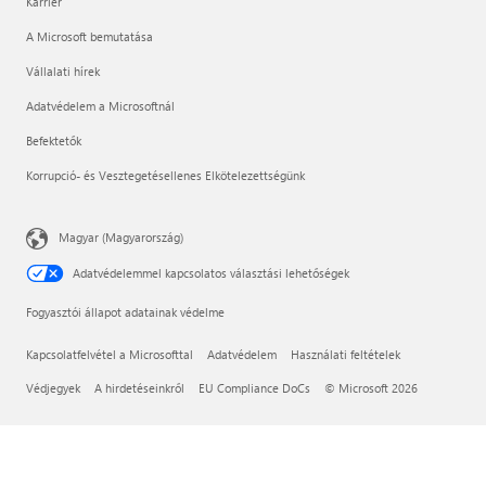
Karrier
A Microsoft bemutatása
Vállalati hírek
Adatvédelem a Microsoftnál
Befektetők
Korrupció- és Vesztegetésellenes Elkötelezettségünk
Magyar (Magyarország)
Adatvédelemmel kapcsolatos választási lehetőségek
Fogyasztói állapot adatainak védelme
Kapcsolatfelvétel a Microsofttal
Adatvédelem
Használati feltételek
Védjegyek
A hirdetéseinkről
EU Compliance DoCs
© Microsoft 2026