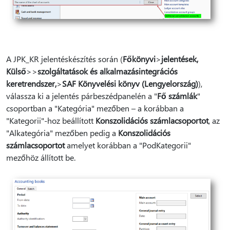
A JPK_KR jelentéskészítés során (
Főkönyvi
>
jelentések,
Külső
>
>
szolgáltatások és alkalmazásintegrációs
keretrendszer,
>
SAF Könyvelési könyv (Lengyelország)
),
válassza ki a jelentés párbeszédpanelén a "
Fő számlák
"
csoportban a "Kategória" mezőben – a korábban a
"Kategorii"-hoz beállított
Konszolidációs számlacsoportot
, az
"Alkategória" mezőben pedig a
Konszolidációs
számlacsoportot
amelyet korábban a "PodKategorii"
mezőhöz állított be.