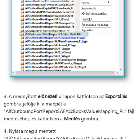
3. A megnyitott
előnézeti
űrlapon kattintson az
Exportálás
gombra, jelölje ki a mappát a
"AifOutboundPortReportSAFAccBooksValueMapping_PL" fájl
mentéséhez, és kattintson a
Mentés
gombra.
4. Nyissa meg a mentett
"AifOutboundPortReportSAFAccBooksValueMapping_PL"