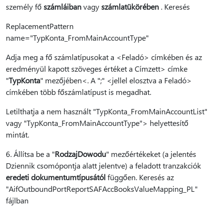
személy fő
számláiban
vagy
számlatükörében
. Keresés
ReplacementPattern
name="TypKonta_FromMainAccountType"
Adja meg a fő számlatípusokat a <Feladó> címkében és az
eredményül kapott szöveges értéket a Címzett> címke
"
TypKonta
" mezőjében<. A ";" <jellel elosztva a Feladó>
címkében több főszámlatípust is megadhat.
Letilthatja a nem használt "TypKonta_FromMainAccountList"
vagy "TypKonta_FromMainAccountType"> helyettesítő
mintát.
6. Állítsa be a "
RodzajDowodu
" mezőértékeket (a jelentés
Dziennik csomópontja alatt jelentve) a feladott tranzakciók
eredeti dokumentumtípusától
függően. Keresés az
"AifOutboundPortReportSAFAccBooksValueMapping_PL"
fájlban