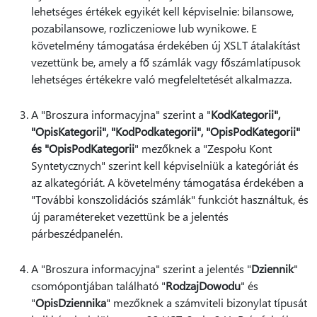
lehetséges értékek egyikét kell képviselnie: bilansowe,
pozabilansowe, rozliczeniowe lub wynikowe. E
követelmény támogatása érdekében új XSLT átalakítást
vezettünk be, amely a fő számlák vagy főszámlatípusok
lehetséges értékekre való megfeleltetését alkalmazza.
A "Broszura informacyjna" szerint a "
KodKategorii",
"OpisKategorii", "KodPodkategorii", "OpisPodKategorii"
és "OpisPodKategorii
" mezőknek a "
Zespołu Kont
Syntetycznych" szerint kell képviselniük a kategóriát és
az alkategóriát. A követelmény támogatása érdekében a
"További konszolidációs számlák" funkciót használtuk, és
új paramétereket vezettünk be a jelentés
párbeszédpanelén.
A "Broszura informacyjna" szerint a jelentés "
Dziennik
"
csomópontjában található "
RodzajDowodu
" és
"
OpisDziennika
" mezőknek a számviteli bizonylat típusát