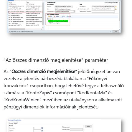
"Az összes dimenzió megjelenítése" paraméter
Az "
Összes dimenzió megjelenítése
" jelölőnégyzet be van
vezetve a jelentés párbeszédablakában a "Főkönyvi
tranzakciók" csoportban, hogy lehetővé tegye a felhasználó
számára a "KontoZapis" csomópont "KodKontaMa" és
"KodKontaWinien" mezőiben az utalványsorra alkalmazott
pénzügyi dimenziók információinak jelentését.