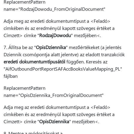
ReplacementPattern
name="RodzajDowodu_FromOriginalDocument"
Adja meg az eredeti dokumentumtípust a <Feladó>
címkében és az eredményül kapott szöveges értéket a
Címzett> címke "
RodzajDowodu
" mezőjében<.
7. Állítsa be az "
OpisDziennika
" mezőértékeket (a jelentés
Dziennik csomópontja alatt jelentve) az eladott tranzakciók
eredeti dokumentumtípusától
függően. Keresés az
"AifOutboundPortReportSAFAccBooksValueMapping_PL"
fájlban
ReplacementPattern
name="OpisDziennika_FromOriginalDocument"
Adja meg az eredeti dokumentumtípust a <Feladó>
címkében és az eredményül kapott szöveges értéket a
Címzett> címke "
OpisDziennika
" mezőjében<.
8. Mentse a módosításokat a