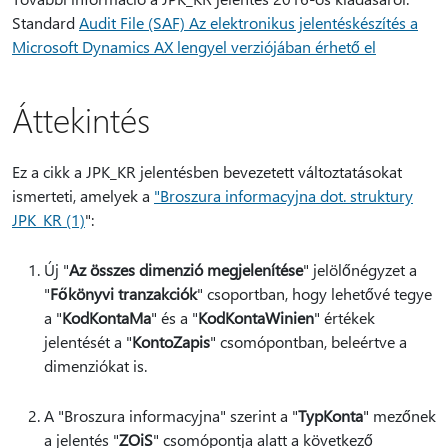
Standard
Audit File (SAF) Az elektronikus jelentéskészítés a
Microsoft Dynamics AX lengyel verziójában érhető el
Áttekintés
Ez a cikk a JPK_KR jelentésben bevezetett változtatásokat
ismerteti, amelyek a
"Broszura informacyjna dot. struktury
JPK_KR (1)
":
Új "
Az összes dimenzió megjelenítése
" jelölőnégyzet a
"
Főkönyvi tranzakciók
" csoportban, hogy lehetővé tegye
a "
KodKontaMa
" és a "
KodKontaWinien
" értékek
jelentését a "
KontoZapis
" csomópontban, beleértve a
dimenziókat is.
A "Broszura informacyjna" szerint a "
TypKonta
" mezőnek
a jelentés "
ZOiS
" csomópontja alatt a következő