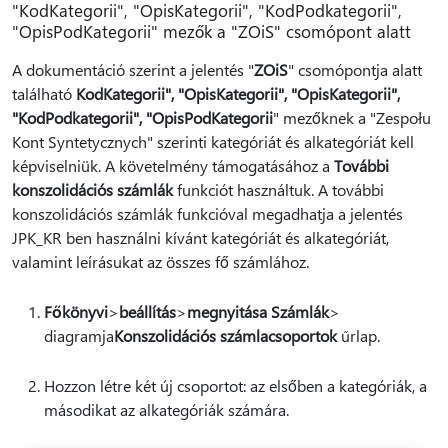
"KodKategorii", "OpisKategorii", "KodPodkategorii",
"OpisPodKategorii" mezők a "ZOiS" csomópont alatt
A dokumentáció szerint a jelentés "
ZOiS
" csomópontja alatt
található
KodKategorii", "OpisKategorii", "OpisKategorii",
"KodPodkategorii", "OpisPodKategorii
" mezőknek a "Zespołu
Kont Syntetycznych" szerinti kategóriát és alkategóriát kell
képviselniük. A követelmény támogatásához a
További
konszolidációs számlák
funkciót használtuk. A további
konszolidációs számlák funkcióval megadhatja a jelentés
JPK_KR ben használni kívánt kategóriát és alkategóriát,
valamint leírásukat az összes fő számlához.
Főkönyvi
>
beállítás
>
megnyitása Számlák
>
diagramja
Konszolidációs számlacsoportok
űrlap.
Hozzon létre két új csoportot: az elsőben a kategóriák, a
másodikat az alkategóriák számára.