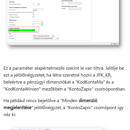
Ez a paraméter alapértelmezés szerint le van tiltva. Jelölje be
ezt a jelölőnégyzetet, ha létre szeretné hozni a JPK_KR,
beleértve a pénzügyi dimenziókat a "KodKontaMa" és a
"KodKontaWinien" mezőkben a "KontoZapis" csomópontban.
Ha például nincs bejelölve a "Minden
dimenzió
megjelenítése
" jelölőnégyzet, a "KontoZapis" csomópont így
néz ki: