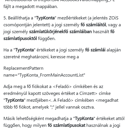
fájlt a megadott mappában.
5. Beállíthatja a "
TypKonta
" mezőértékeket (a jelentés ZOiS
csomópontján jelentett) a jogi személy
fő számláitól
, vagy a
jogi személy
számlatükörjének
fő számláiban
használt
fő
számlatípusoktól
függően.
Ha a "
TypKonta
" értékeket a jogi személy
fő számlái
alapján
szeretné meghatározni, keresse meg a
ReplacementPattern
name="TypKonta_FromMainAccountList"
Adja meg a fő fiókokat a <Feladó> címkében és az
eredményül kapott szöveges értéket a Címzett> címke
"
TypKonta
" mezőjében<. A Feladó> címkében <megadhat
több fő fiókot, amelyek ";" jellel vannak osztva.
Másik lehetőségként megadhatja a "
TypKonta
" értékeket attól
függően, hogy milyen
fő számlatípusokat
használnak a jogi