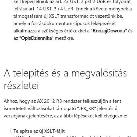
kell képviselniük az art. 23 UST. 2 pkt 2 UoR és folyóirat
leírása art. 14 UST. 3 i 4 UoR. Ennek a követelménynek a
támogatására új XSLT transzformációt vezettünk be,
amely a forrásdokumentum-típusok leképezését
alkalmazza a szükséges értékekkel a "
RodzajDowodu
" és
az
"OpisDziennika
" mezőkre.
A telepítés és a megvalósítás
részletei
Ahhoz, hogy az AX 2012 R3 rendszer felkészüljön a fent
ismertetett változásokat támogató "JPK_KR" jelentés új
verziójának jelentésére, az alábbi lépéseket kell elvégeznie:
Telepítse az új XSLT-fájlt