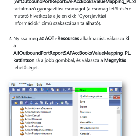
(
AifOutboundPortReportSAFAccBooksValueMapping_PL.xs
tartalmazó gyorsjavítási csomagot (a csomag letöltésére
mutató hivatkozás a jelen cikk "Gyorsjavítási
információk" című szakaszában található).
Nyissa meg
az AOT
>
Resources
alkalmazást, válassza
ki
a
AifOutboundPortReportSAFAccBooksValueMapping_PL,
kattintson
rá a jobb gombbal, és válassza a
Megnyitás
lehetőséget.