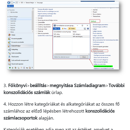
3.
Főkönyvi
>
beállítás
>
megnyitása Számladiagram
>
További
konszolidációs számlák
űrlap.
4. Hozzon létre kategóriákat és alkategóriákat az összes fő
számlához az előző lépésben létrehozott
konszolidációs
számlacsoportok
alapján.
Kategóriák esetében adja meg azt az értéket, amelyet a