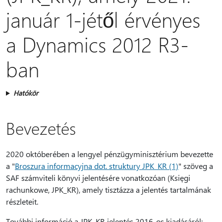
január 1-jétől érvényes
a Dynamics 2012 R3-
ban
Hatókör
Bevezetés
2020 októberében a lengyel pénzügyminisztérium bevezette
a "
Broszura informacyjna dot. struktury JPK_KR (1)
" szöveg a
SAF számviteli könyvi jelentésére vonatkozóan (Księgi
rachunkowe, JPK_KR), amely tisztázza a jelentés tartalmának
részleteit.
További információ a JPK_KR jelentés 2016-os kiadásáról: