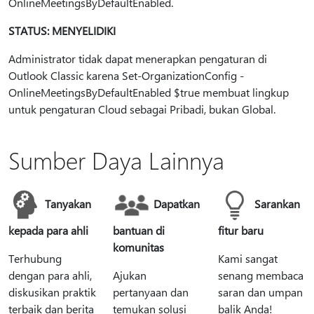
OnlineMeetingsByDefaultEnabled.
STATUS: MENYELIDIKI
Administrator tidak dapat menerapkan pengaturan di
Outlook Classic karena Set-OrganizationConfig -
OnlineMeetingsByDefaultEnabled $true membuat lingkup
untuk pengaturan Cloud sebagai Pribadi, bukan Global.
Sumber Daya Lainnya
Tanyakan
Dapatkan
Sarankan
kepada para ahli
bantuan di
fitur baru
komunitas
Terhubung
Kami sangat
dengan para ahli,
Ajukan
senang membaca
diskusikan praktik
pertanyaan dan
saran dan umpan
terbaik dan berita
temukan solusi
balik Anda!