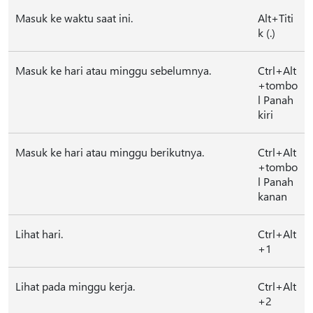
Masuk ke waktu saat ini.
Alt+Titi
k (.)
Masuk ke hari atau minggu sebelumnya.
Ctrl+Alt
+tombo
l Panah
kiri
Masuk ke hari atau minggu berikutnya.
Ctrl+Alt
+tombo
l Panah
kanan
Lihat hari.
Ctrl+Alt
+1
Lihat pada minggu kerja.
Ctrl+Alt
+2