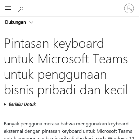
Masuk
Microsoft
ke
akun
Dukungan
Anda
Pintasan keyboard
untuk Microsoft Teams
untuk penggunaan
bisnis pribadi dan kecil
Berlaku Untuk
Banyak pengguna merasa bahwa menggunakan keyboard
eksternal dengan pintasan keyboard untuk Microsoft Teams
untuk penggunaan bisnis pribadi dan kecil pada Windows 11