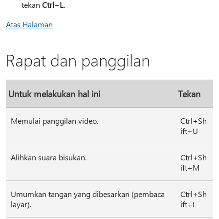
tekan
Ctrl
+
L
.
Atas Halaman
Rapat dan panggilan
Untuk melakukan hal ini
Tekan
Memulai panggilan video.
Ctrl+Sh
ift+U
Alihkan suara bisukan.
Ctrl+Sh
ift+M
Umumkan tangan yang dibesarkan (pembaca
Ctrl+Sh
layar).
ift+L