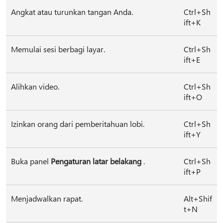
Angkat atau turunkan tangan Anda.
Ctrl+Sh
ift+K
Memulai sesi berbagi layar.
Ctrl+Sh
ift+E
Alihkan video.
Ctrl+Sh
ift+O
Izinkan orang dari pemberitahuan lobi.
Ctrl+Sh
ift+Y
Buka panel
Pengaturan latar belakang
.
Ctrl+Sh
ift+P
Menjadwalkan rapat.
Alt+Shif
t+N