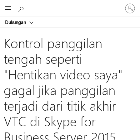
Masuk
Microsoft
ke
akun
Dukungan
Anda
Kontrol panggilan
tengah seperti
"Hentikan video saya"
gagal jika panggilan
terjadi dari titik akhir
VTC di Skype for
Business Server 2015