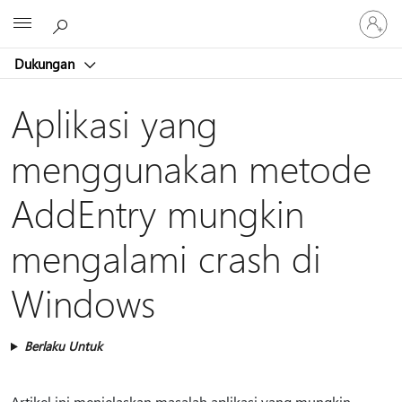
Masuk
Microsoft
ke
akun
Dukungan
Anda
Aplikasi yang
menggunakan metode
AddEntry mungkin
mengalami crash di
Windows
Berlaku Untuk
Artikel ini menjelaskan masalah aplikasi yang mungkin