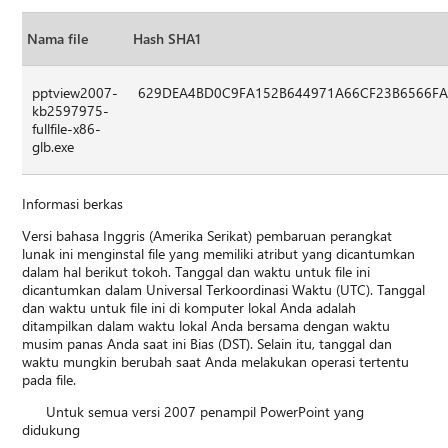
Nama file
Hash SHA1
pptview2007-
629DEA4BD0C9FA152B644971A66CF23B6566FA
kb2597975-
fullfile-x86-
glb.exe
Informasi berkas
Versi bahasa Inggris (Amerika Serikat) pembaruan perangkat
lunak ini menginstal file yang memiliki atribut yang dicantumkan
dalam hal berikut tokoh. Tanggal dan waktu untuk file ini
dicantumkan dalam Universal Terkoordinasi Waktu (UTC). Tanggal
dan waktu untuk file ini di komputer lokal Anda adalah
ditampilkan dalam waktu lokal Anda bersama dengan waktu
musim panas Anda saat ini Bias (DST). Selain itu, tanggal dan
waktu mungkin berubah saat Anda melakukan operasi tertentu
pada file.
Untuk semua versi 2007 penampil PowerPoint yang
didukung