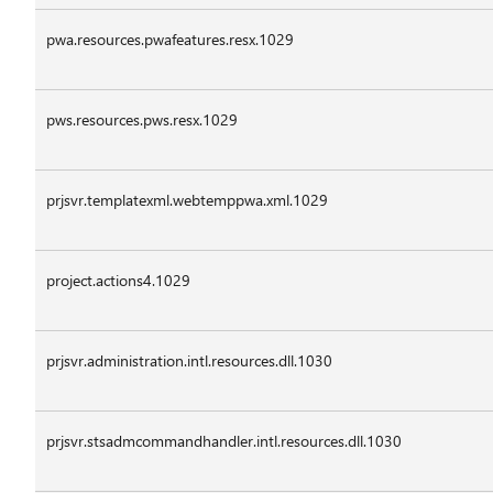
pwa.resources.pwafeatures.resx.1029
pws.resources.pws.resx.1029
prjsvr.templatexml.webtemppwa.xml.1029
project.actions4.1029
prjsvr.administration.intl.resources.dll.1030
prjsvr.stsadmcommandhandler.intl.resources.dll.1030