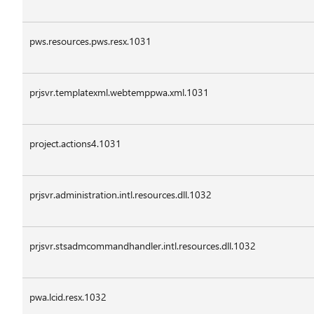
pws.resources.pws.resx.1031
prjsvr.templatexml.webtemppwa.xml.1031
project.actions4.1031
prjsvr.administration.intl.resources.dll.1032
prjsvr.stsadmcommandhandler.intl.resources.dll.1032
pwa.lcid.resx.1032