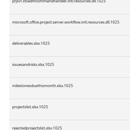
prjsvr.stsadmcommandhandler.intl.resources.dll.1025
microsoft.office.project.server.workflow.intl.resources.dll.1025
deliverables.xlsx.1025
issuesandrisks.xlsx.1025
milestonesduethismonth.xlsx.1025
projectslist.xlsx.1025
rejectedprojectslist.xlsx.1025