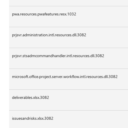
pwa.resources.pwafeatures.resx.1032
prjsvr.administration.intl.resources.dll.3082
prjsvr.stsadmcommandhandler.intl.resources.dll.3082
microsoft.office.project.server.workflow.intl.resources.dll.3082
deliverables.xlsx.3082
issuesandrisks.xlsx.3082