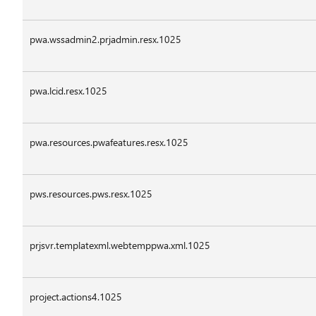
pwa.wssadmin2.prjadmin.resx.1025
pwa.lcid.resx.1025
pwa.resources.pwafeatures.resx.1025
pws.resources.pws.resx.1025
prjsvr.templatexml.webtemppwa.xml.1025
project.actions4.1025