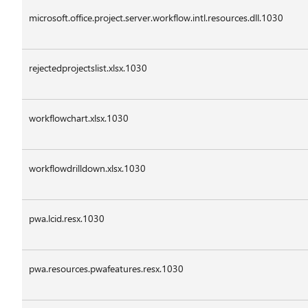
microsoft.office.project.server.workflow.intl.resources.dll.1030
rejectedprojectslist.xlsx.1030
workflowchart.xlsx.1030
workflowdrilldown.xlsx.1030
pwa.lcid.resx.1030
pwa.resources.pwafeatures.resx.1030