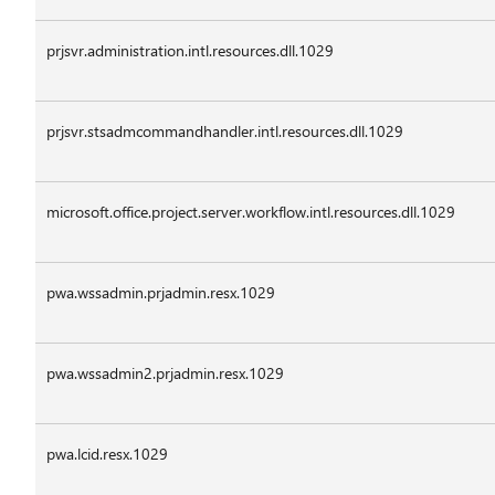
prjsvr.administration.intl.resources.dll.1029
prjsvr.stsadmcommandhandler.intl.resources.dll.1029
microsoft.office.project.server.workflow.intl.resources.dll.1029
pwa.wssadmin.prjadmin.resx.1029
pwa.wssadmin2.prjadmin.resx.1029
pwa.lcid.resx.1029