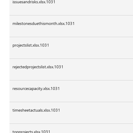
issuesandrisks.xlsx.1031
milestonesduethismonth.xlsx.1031
projectslist.xlsx.1031
rejectedprojectslist.xlsx.1031
resourcecapacity.xlsx.1031
timesheetactuals.xlsx.1031
topprojects.xlsx.1031