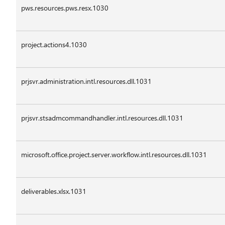
pws.resources.pws.resx.1030
project.actions4.1030
prjsvr.administration.intl.resources.dll.1031
prjsvr.stsadmcommandhandler.intl.resources.dll.1031
microsoft.office.project.server.workflow.intl.resources.dll.1031
deliverables.xlsx.1031