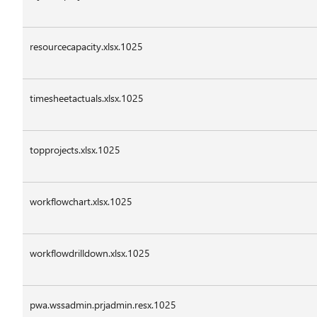
resourcecapacity.xlsx.1025
timesheetactuals.xlsx.1025
topprojects.xlsx.1025
workflowchart.xlsx.1025
workflowdrilldown.xlsx.1025
pwa.wssadmin.prjadmin.resx.1025