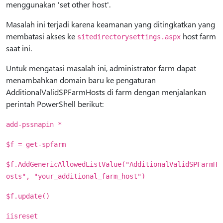
menggunakan 'set other host'.
Masalah ini terjadi karena keamanan yang ditingkatkan yang
membatasi akses ke
host farm
sitedirectorysettings.aspx
saat ini.
Untuk mengatasi masalah ini, administrator farm dapat
menambahkan domain baru ke pengaturan
AdditionalValidSPFarmHosts di farm dengan menjalankan
perintah PowerShell berikut:
add-pssnapin *
$f = get-spfarm
$f.AddGenericAllowedListValue("AdditionalValidSPFarmH
osts", "your_additional_farm_host")
$f.update()
iisreset