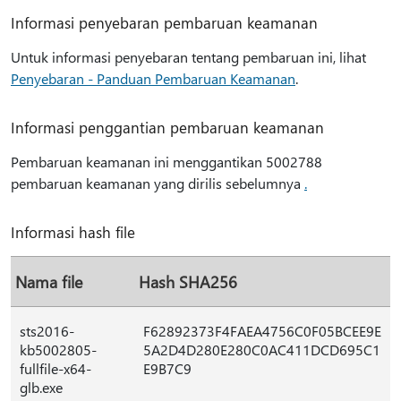
Informasi penyebaran pembaruan keamanan
Untuk informasi penyebaran tentang pembaruan ini, lihat
Penyebaran - Panduan Pembaruan Keamanan
.
Informasi penggantian pembaruan keamanan
Pembaruan keamanan ini menggantikan 5002788
pembaruan keamanan yang dirilis sebelumnya
.
Informasi hash file
Nama file
Hash SHA256
sts2016-
F62892373F4FAEA4756C0F05BCEE9E
kb5002805-
5A2D4D280E280C0AC411DCD695C1
fullfile-x64-
E9B7C9
glb.exe