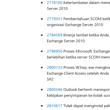
2778100
Keterlambatan dalam mene
Server 2010
2779351
Pemberitahuan SCOM ketika
organisasi Exchange Server 2010
2784569
Kinerja lambat ketika And
Exchange Server 2010
2796950
Proses Microsoft. Exchang
berlebihan ketika server SCOM memo
2800133
Proses W3wp. exe mengkon
Exchange Client Access setelah Anda
SP2
2800346
Outlook berhenti merespons
kebijakan penyimpanan ke kotak sur
2810617
Tidak dapat menginstal pak