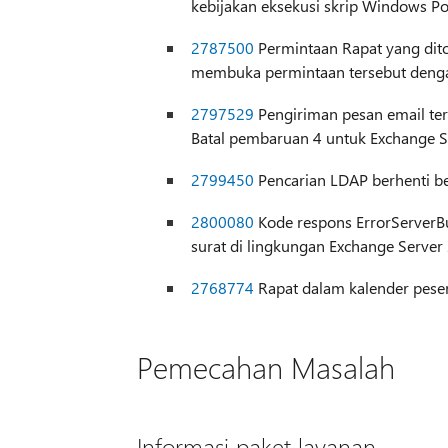
kebijakan eksekusi skrip Windows Po
2787500
Permintaan Rapat yang dito
membuka permintaan tersebut den
2797529
Pengiriman pesan email ter
Batal pembaruan 4 untuk Exchange 
2799450
Pencarian LDAP berhenti be
2800080
Kode respons ErrorServerBu
surat di lingkungan Exchange Server
2768774
Rapat dalam kalender peser
Pemecahan Masalah
Informasi paket layanan