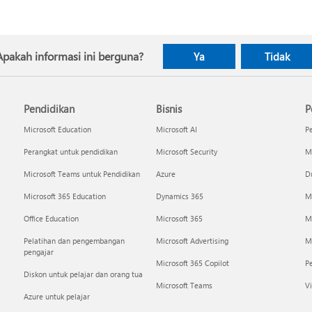
Apakah informasi ini berguna?
Ya
Tidak
Pendidikan
Bisnis
P
Microsoft Education
Microsoft AI
P
Perangkat untuk pendidikan
Microsoft Security
Mi
Microsoft Teams untuk Pendidikan
Azure
Du
Microsoft 365 Education
Dynamics 365
M
Office Education
Microsoft 365
M
Pelatihan dan pengembangan
Microsoft Advertising
Mi
pengajar
Microsoft 365 Copilot
P
Diskon untuk pelajar dan orang tua
Microsoft Teams
Vi
Azure untuk pelajar