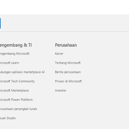
engembang & TI
Perusahaan
engembang Microsoft
Karier
crosoft Learn
Tentang Microsoft
kungan aplikasi marketplace AI
Berita perusahaan
icrosoft Tech Community
Privasi di Microsoft
icrosoft Marketplace
Investor
crosoft Power Platform
erusahaan perangkat lunak
sual Studio