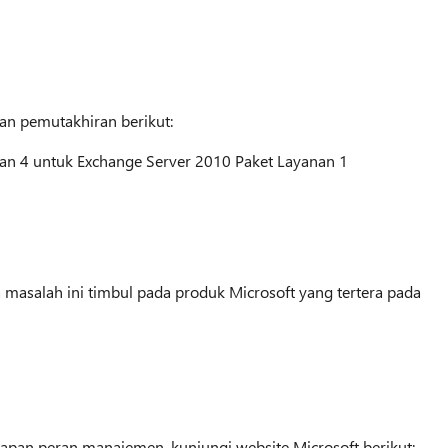
ran pemutakhiran berikut:
ran 4 untuk Exchange Server 2010 Paket Layanan 1
 masalah ini timbul pada produk Microsoft yang tertera pada
apan peran manajemen, kunjungi website Microsoft berikut: