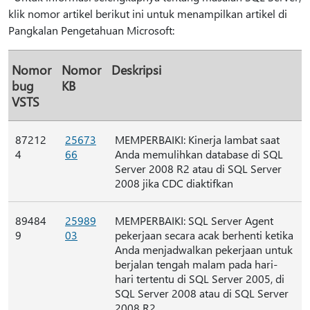
klik nomor artikel berikut ini untuk menampilkan artikel di
Pangkalan Pengetahuan Microsoft:
Nomor
Nomor
Deskripsi
bug
KB
VSTS
87212
25673
MEMPERBAIKI: Kinerja lambat saat
4
66
Anda memulihkan database di SQL
Server 2008 R2 atau di SQL Server
2008 jika CDC diaktifkan
89484
25989
MEMPERBAIKI: SQL Server Agent
9
03
pekerjaan secara acak berhenti ketika
Anda menjadwalkan pekerjaan untuk
berjalan tengah malam pada hari-
hari tertentu di SQL Server 2005, di
SQL Server 2008 atau di SQL Server
2008 R2