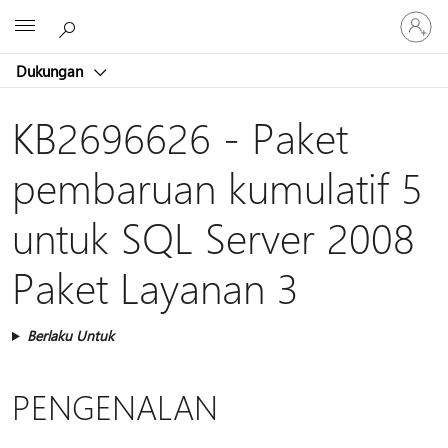
Masuk
Microsoft
ke
akun
Dukungan
Anda
KB2696626 - Paket
pembaruan kumulatif 5
untuk SQL Server 2008
Paket Layanan 3
Berlaku Untuk
PENGENALAN