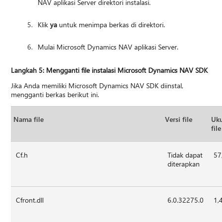
NAV aplikasi Server direktori instalasi.
Klik
ya
untuk menimpa berkas di direktori.
Mulai Microsoft Dynamics NAV aplikasi Server.
Langkah 5: Mengganti file instalasi Microsoft Dynamics NAV SDK
Jika Anda memiliki Microsoft Dynamics NAV SDK diinstal,
mengganti berkas berikut ini.
Nama file
Versi file
Uk
file
Cf.h
Tidak dapat
57
diterapkan
Cfront.dll
6.0.32275.0
1,