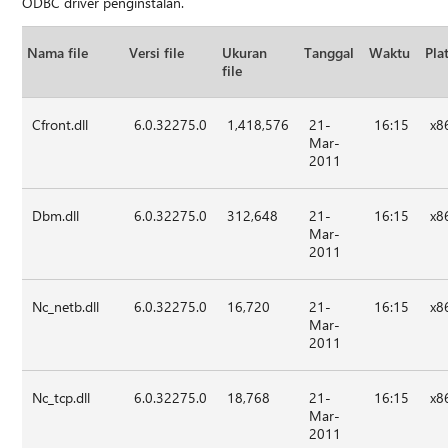
ODBC driver penginstalan.
Nama file
Versi file
Ukuran
Tanggal
Waktu
Pla
file
Cfront.dll
6.0.32275.0
1,418,576
21-
16:15
x8
Mar-
2011
Dbm.dll
6.0.32275.0
312,648
21-
16:15
x8
Mar-
2011
Nc_netb.dll
6.0.32275.0
16,720
21-
16:15
x8
Mar-
2011
Nc_tcp.dll
6.0.32275.0
18,768
21-
16:15
x8
Mar-
2011