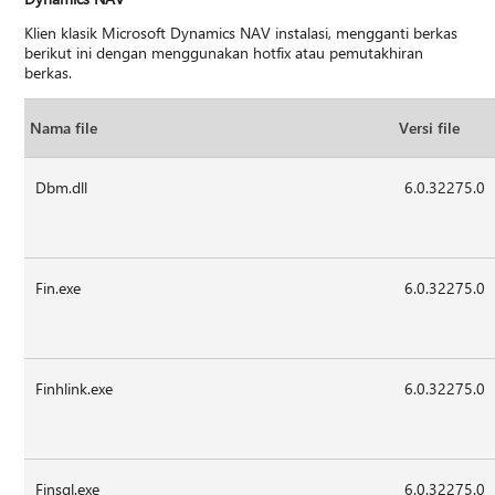
Klien klasik Microsoft Dynamics NAV instalasi, mengganti berkas
berikut ini dengan menggunakan hotfix atau pemutakhiran
berkas.
Nama file
Versi file
Dbm.dll
6.0.32275.0
Fin.exe
6.0.32275.0
Finhlink.exe
6.0.32275.0
Finsql.exe
6.0.32275.0