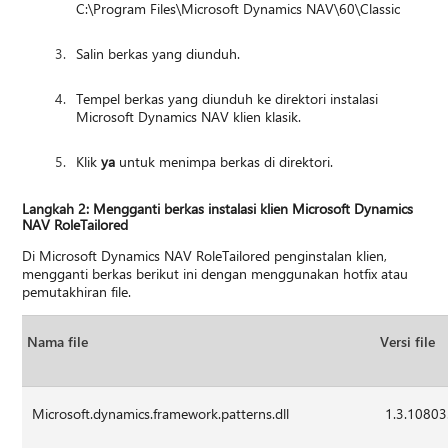
C:\Program Files\Microsoft Dynamics NAV\60\Classic
Salin berkas yang diunduh.
Tempel berkas yang diunduh ke direktori instalasi
Microsoft Dynamics NAV klien klasik.
Klik
ya
untuk menimpa berkas di direktori.
Langkah 2: Mengganti berkas instalasi klien Microsoft Dynamics
NAV RoleTailored
Di Microsoft Dynamics NAV RoleTailored penginstalan klien,
mengganti berkas berikut ini dengan menggunakan hotfix atau
pemutakhiran file.
Nama file
Versi file
Microsoft.dynamics.framework.patterns.dll
1.3.10803