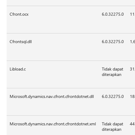
Cfront.ocx
6.0.32275.0
11
Cfrontsql.dll
6.0.32275.0
1,
Libload.c
Tidak dapat
31
diterapkan
Microsoft.dynamics.nav.cfront.cfrontdotnet.dll
6.0.32275.0
18
Microsoft.dynamics.nav.cfront.cfrontdotnet.xml
Tidak dapat
44
diterapkan