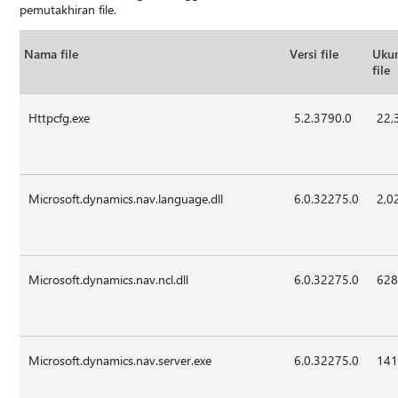
pemutakhiran file.
Nama file
Versi file
Uku
file
Httpcfg.exe
5.2.3790.0
22,
Microsoft.dynamics.nav.language.dll
6.0.32275.0
2,0
Microsoft.dynamics.nav.ncl.dll
6.0.32275.0
628
Microsoft.dynamics.nav.server.exe
6.0.32275.0
141