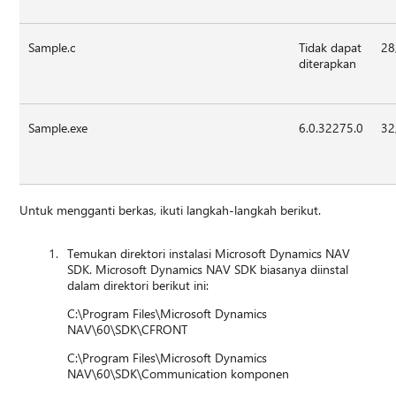
Sample.c
Tidak dapat
28
diterapkan
Sample.exe
6.0.32275.0
32
Untuk mengganti berkas, ikuti langkah-langkah berikut.
Temukan direktori instalasi Microsoft Dynamics NAV
SDK. Microsoft Dynamics NAV SDK biasanya diinstal
dalam direktori berikut ini:
C:\Program Files\Microsoft Dynamics
NAV\60\SDK\CFRONT
C:\Program Files\Microsoft Dynamics
NAV\60\SDK\Communication komponen