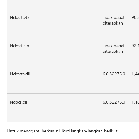
Nclcsrt.etx
Tidak dapat
90,
diterapkan
Nclcsrt.stx
Tidak dapat
92,
diterapkan
Nclcsrts.dll
6.0.32275.0
1,4
Ndbcs.dll
6.0.32275.0
1,1
Untuk mengganti berkas ini, ikuti langkah-langkah berikut: