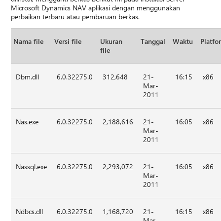
Microsoft Dynamics NAV aplikasi dengan menggunakan
perbaikan terbaru atau pembaruan berkas.
Nama file
Versi file
Ukuran
Tanggal
Waktu
Platfo
file
Dbm.dll
6.0.32275.0
312,648
21-
16:15
x86
Mar-
2011
Nas.exe
6.0.32275.0
2,188,616
21-
16:05
x86
Mar-
2011
Nassql.exe
6.0.32275.0
2,293,072
21-
16:05
x86
Mar-
2011
Ndbcs.dll
6.0.32275.0
1,168,720
21-
16:15
x86
Mar-