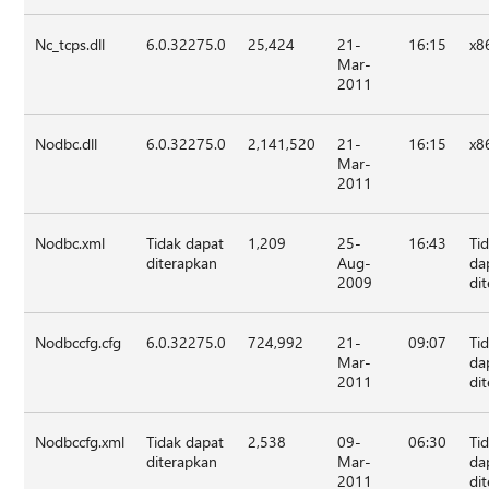
Nc_tcps.dll
6.0.32275.0
25,424
21-
16:15
x8
Mar-
2011
Nodbc.dll
6.0.32275.0
2,141,520
21-
16:15
x8
Mar-
2011
Nodbc.xml
Tidak dapat
1,209
25-
16:43
Ti
diterapkan
Aug-
da
2009
di
Nodbccfg.cfg
6.0.32275.0
724,992
21-
09:07
Ti
Mar-
da
2011
di
Nodbccfg.xml
Tidak dapat
2,538
09-
06:30
Ti
diterapkan
Mar-
da
2011
di