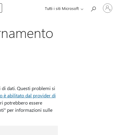
Accedi
Tutti i siti Microsoft
con
il
tuo
account
iornamento
 di dati. Questi problemi si
è abilitato dal provider di
ori potrebbero essere
nti" per informazioni sulle