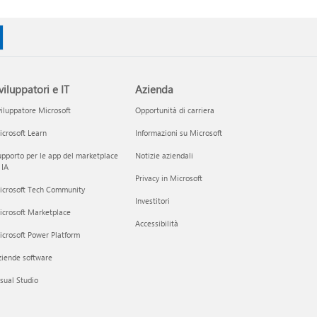
viluppatori e IT
Azienda
iluppatore Microsoft
Opportunità di carriera
crosoft Learn
Informazioni su Microsoft
pporto per le app del marketplace
Notizie aziendali
 IA
Privacy in Microsoft
icrosoft Tech Community
Investitori
icrosoft Marketplace
Accessibilità
crosoft Power Platform
ziende software
sual Studio