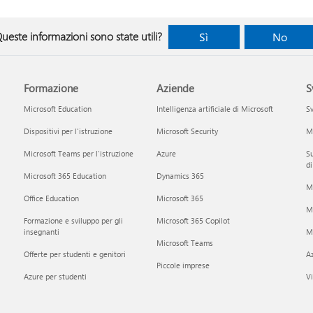
ueste informazioni sono state utili?
Sì
No
Formazione
Aziende
S
Microsoft Education
Intelligenza artificiale di Microsoft
Sv
Dispositivi per l'istruzione
Microsoft Security
Mi
Microsoft Teams per l'istruzione
Azure
Su
di
Microsoft 365 Education
Dynamics 365
M
Office Education
Microsoft 365
M
Formazione e sviluppo per gli
Microsoft 365 Copilot
insegnanti
Mi
Microsoft Teams
Offerte per studenti e genitori
A
Piccole imprese
Azure per studenti
Vi