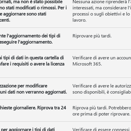
ornati, ma non è stato possibile
Nessuna azione riprenderà l
no stati modificati o rimossi. Per i
interessati, ma considerare l
le aggiornare sono stati
processi o sugli obiettivi e lo
centi.
lavoro.
nte l'aggiornamento dei tipi di
Riprovare più tardi.
a eseguire l'aggiornamento.
tipi di dati in questa cartella di
Verificare di avere un acco
are i requisiti o avere la licenza
Microsoft 365.
zzazione per modificare
Verificare di avere le autoriz
lcuni dati non verranno aggiornati.
sono disponibili, è consigliab
chieste giornaliere. Riprova tra 24
Riprova più tardi. Potrebber
ore prima di poter riprovare.
per aggiornare i tipi di dati
Verificare di essere connessi 