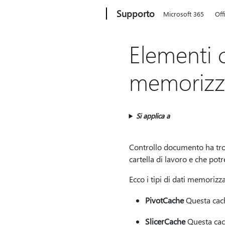
Microsoft
Supporto
Microsoft 365
Off
Elementi 
memorizza
Si applica a
Controllo documento ha trova
cartella di lavoro e che potr
Ecco i tipi di dati memorizz
PivotCache
Questa cache
SlicerCache
Questa cache