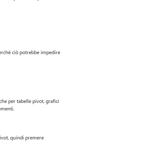
erché ciò potrebbe impedire
e per tabelle pivot, grafici
ementi.
pivot, quindi premere