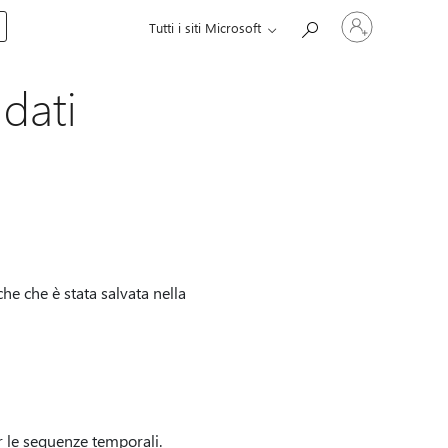
Accedi
Tutti i siti Microsoft
con
il
tuo
account
dati
he che è stata salvata nella
er le sequenze temporali.