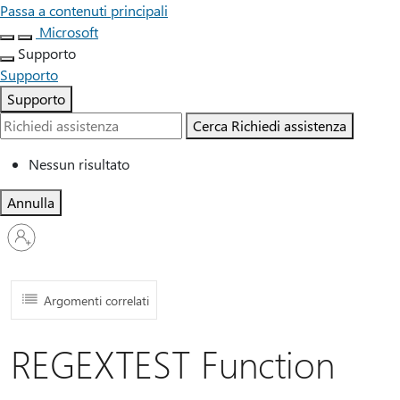
Passa a contenuti principali
Microsoft
Supporto
Supporto
Supporto
Cerca
Richiedi assistenza
Nessun risultato
Annulla
Accedi
con
il
tuo
account
Argomenti correlati
REGEXTEST Function