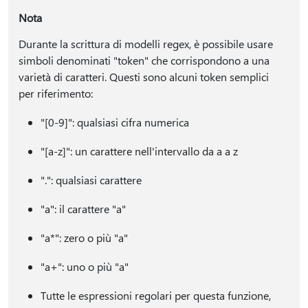
Nota
Durante la scrittura di modelli regex, è possibile usare
simboli denominati "token" che corrispondono a una
varietà di caratteri. Questi sono alcuni token semplici
per riferimento:
"[0-9]": qualsiasi cifra numerica
"[a-z]": un carattere nell'intervallo da a a z
".": qualsiasi carattere
"a": il carattere "a"
"a*": zero o più "a"
"a+": uno o più "a"
Tutte le espressioni regolari per questa funzione,