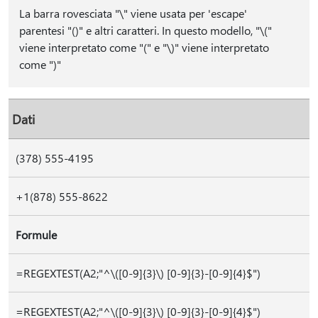
La barra rovesciata "\" viene usata per 'escape'
parentesi "()" e altri caratteri. In questo modello, "\("
viene interpretato come "(" e "\)" viene interpretato
come ")"
Dati
(378) 555-4195
+1(878) 555-8622
Formule
=REGEXTEST(A2;"^\([0-9]{3}\) [0-9]{3}-[0-9]{4}$")
=REGEXTEST(A2;"^\([0-9]{3}\) [0-9]{3}-[0-9]{4}$")