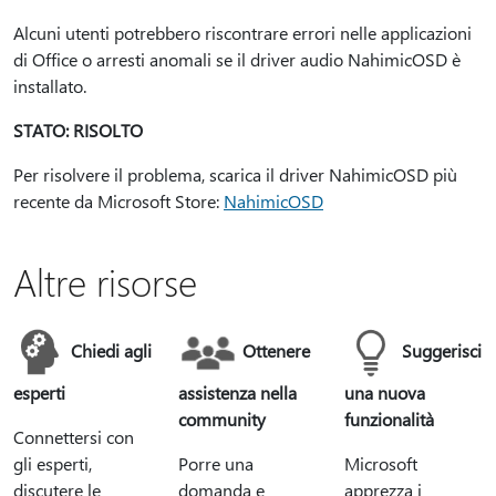
Alcuni utenti potrebbero riscontrare errori nelle applicazioni
di Office o arresti anomali se il driver audio NahimicOSD è
installato.
STATO: RISOLTO
Per risolvere il problema, scarica il driver NahimicOSD più
recente da Microsoft Store:
NahimicOSD
Altre risorse
Chiedi agli
Ottenere
Suggerisci
esperti
assistenza nella
una nuova
community
funzionalità
Connettersi con
gli esperti,
Porre una
Microsoft
discutere le
domanda e
apprezza i