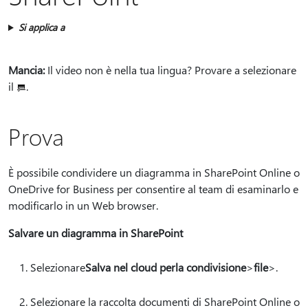
Si applica a
Mancia:
Il video non è nella tua lingua? Provare a selezionare
il
.
Prova
È possibile condividere un diagramma in SharePoint Online o
OneDrive for Business per consentire al team di esaminarlo e
modificarlo in un Web browser.
Salvare un diagramma in SharePoint
Selezionare
Salva nel cloud per
la condivisione
>
file
>.
Selezionare la raccolta documenti di SharePoint Online o