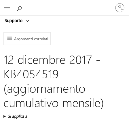
Accedi
Microsoft
con
il
Supporto
tuo
account
Argomenti correlati
12 dicembre 2017 -
KB4054519
(aggiornamento
cumulativo mensile)
Si applica a