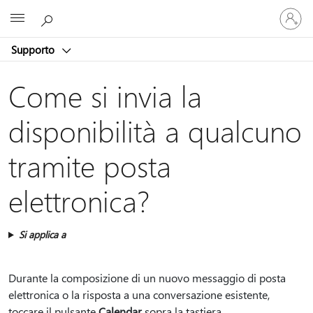
Accedi
Microsoft
con
il
Supporto
tuo
account
Come si invia la
disponibilità a qualcuno
tramite posta
elettronica?
Si applica a
Durante la composizione di un nuovo messaggio di posta
elettronica o la risposta a una conversazione esistente,
toccare il pulsante
Calendar
sopra la tastiera.