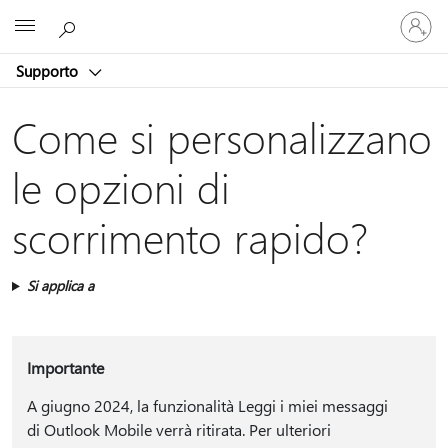
Accedi
Microsoft
con
il
Supporto
tuo
account
Come si personalizzano
le opzioni di
scorrimento rapido?
Si applica a
Importante
A giugno 2024, la funzionalità Leggi i miei messaggi
di Outlook Mobile verrà ritirata. Per ulteriori