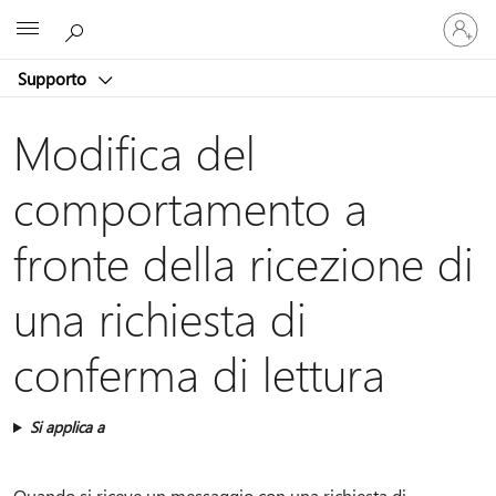
Accedi
Microsoft
con
il
Supporto
tuo
account
Modifica del
comportamento a
fronte della ricezione di
una richiesta di
conferma di lettura
Si applica a
Quando si riceve un messaggio con una richiesta di