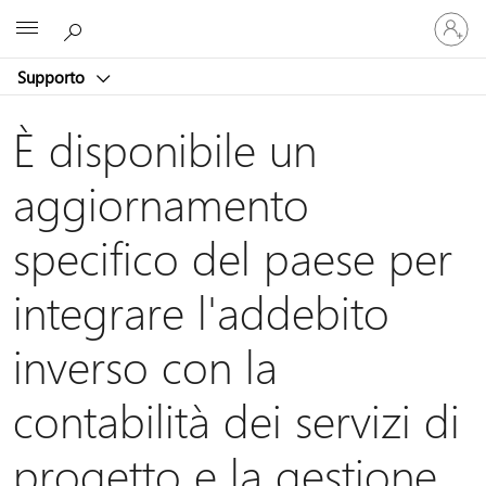
Accedi
Microsoft
con
il
Supporto
tuo
account
È disponibile un
aggiornamento
specifico del paese per
integrare l'addebito
inverso con la
contabilità dei servizi di
progetto e la gestione