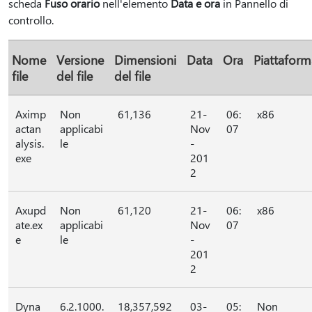
scheda
Fuso orario
nell'elemento
Data e ora
in Pannello di
controllo.
Nome
Versione
Dimensioni
Data
Ora
Piattaform
file
del file
del file
Aximp
Non
61,136
21-
06:
x86
actan
applicabi
Nov
07
alysis.
le
-
exe
201
2
Axupd
Non
61,120
21-
06:
x86
ate.ex
applicabi
Nov
07
e
le
-
201
2
Dyna
6.2.1000.
18,357,592
03-
05:
Non