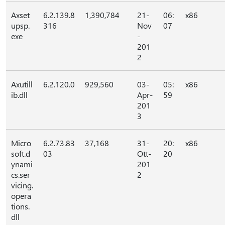
Axset
6.2.139.8
1,390,784
21-
06:
x86
upsp.
316
Nov
07
exe
-
201
2
Axutill
6.2.120.0
929,560
03-
05:
x86
ib.dll
Apr-
59
201
3
Micro
6.2.73.83
37,168
31-
20:
x86
soft.d
03
Ott-
20
ynami
201
cs.ser
2
vicing.
opera
tions.
dll