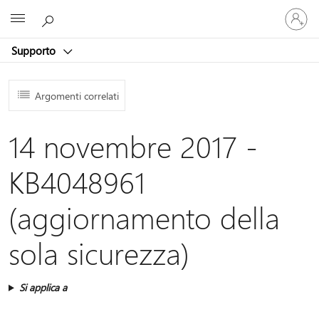
Accedi
Microsoft
con
il
Supporto
tuo
account
Argomenti correlati
14 novembre 2017 -
KB4048961
(aggiornamento della
sola sicurezza)
Si applica a