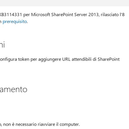
KB3114331 per Microsoft SharePoint Server 2013, rilasciato l'8
un
prerequisito
.
ni
Configura token per aggiungere URL attendibili di SharePoint
rnamento
, non è necessario riavviare il computer.