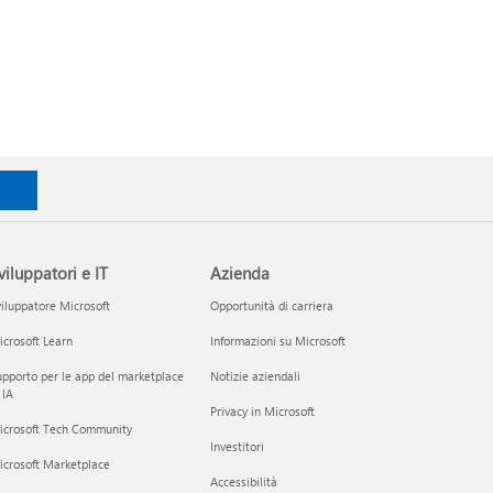
viluppatori e IT
Azienda
iluppatore Microsoft
Opportunità di carriera
crosoft Learn
Informazioni su Microsoft
pporto per le app del marketplace
Notizie aziendali
 IA
Privacy in Microsoft
icrosoft Tech Community
Investitori
icrosoft Marketplace
Accessibilità