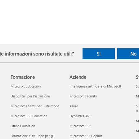
e informazioni sono risultate utili?
Sì
No
Formazione
Aziende
S
Microsoft Education
Intelligenza artificiale di Microsoft
Sv
Dispositivi per l'istruzione
Microsoft Security
Mi
Microsoft Teams per l'istruzione
Azure
Su
di
Microsoft 365 Education
Dynamics 365
M
Office Education
Microsoft 365
M
Formazione e sviluppo per gli
Microsoft 365 Copilot