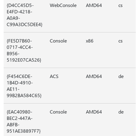
{D4CC45D5-
WebConsole
AMD64
cs
E4FD-4218-
A0A9-
C99A3DC5DEE4}
{FE5D7B60-
Console
x86
cs
0717-4CC4-
B956-
5192E07CA526}
{F454C6DE-
ACS
AMD64
de
1B4D-4910-
AE11-
99B2BA584C65}
{EAC40980-
Console
AMD64
de
BEC2-447A-
ABFB-
951AE38897F7}