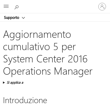
Accedi
Microsoft
con
il
Supporto
tuo
account
Aggiornamento
cumulativo 5 per
System Center 2016
Operations Manager
Si applica a
Introduzione