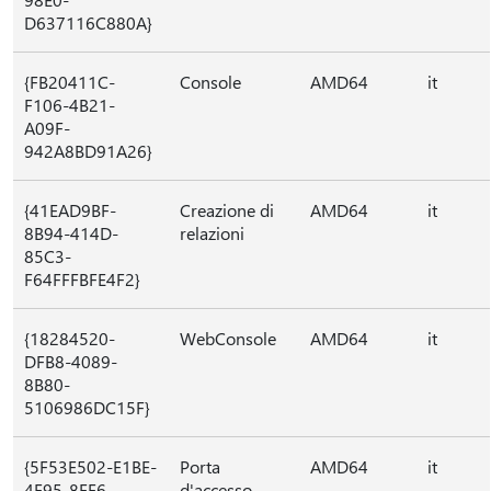
D637116C880A}
{FB20411C-
Console
AMD64
it
F106-4B21-
A09F-
942A8BD91A26}
{41EAD9BF-
Creazione di
AMD64
it
8B94-414D-
relazioni
85C3-
F64FFFBFE4F2}
{18284520-
WebConsole
AMD64
it
DFB8-4089-
8B80-
5106986DC15F}
{5F53E502-E1BE-
Porta
AMD64
it
4F95-8FE6-
d'accesso