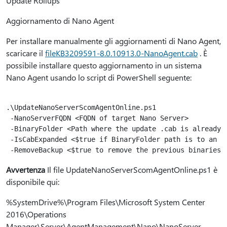
Update Rollups
Aggiornamento di Nano Agent
Per installare manualmente gli aggiornamenti di Nano Agent,
scaricare il
fileKB3209591-8.0.10913.0-NanoAgent.cab
. È
possibile installare questo aggiornamento in un sistema
Nano Agent usando lo script di PowerShell seguente:
.\UpdateNanoServerScomAgentOnline.ps1

 -NanoServerFQDN <FQDN of target Nano Server>

 -BinaryFolder <Path where the update .cab is already 
 -IsCabExpanded <$true if BinaryFolder path is to an e
Avvertenza
Il file UpdateNanoServerScomAgentOnline.ps1 è
disponibile qui:
%SystemDrive%\Program Files\Microsoft System Center
2016\Operations
Manager\Server\AgentManagement\Nano\NanoServer