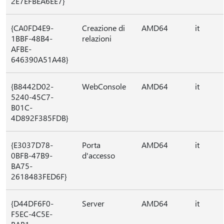
2E7EFBEA6EE7}
{CA0FD4E9-
Creazione di
AMD64
it
1BBF-48B4-
relazioni
AFBE-
646390A51A48}
{B8442D02-
WebConsole
AMD64
it
5240-45C7-
B01C-
4D892F385FDB}
{E3037D78-
Porta
AMD64
it
0BFB-47B9-
d'accesso
BA75-
2618483FED6F}
{D44DF6F0-
Server
AMD64
it
F5EC-4C5E-