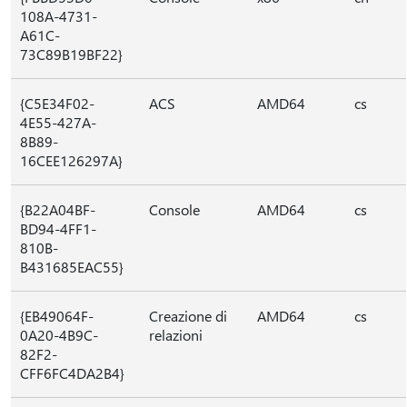
108A-4731-
A61C-
73C89B19BF22}
{C5E34F02-
ACS
AMD64
cs
4E55-427A-
8B89-
16CEE126297A}
{B22A04BF-
Console
AMD64
cs
BD94-4FF1-
810B-
B431685EAC55}
{EB49064F-
Creazione di
AMD64
cs
0A20-4B9C-
relazioni
82F2-
CFF6FC4DA2B4}