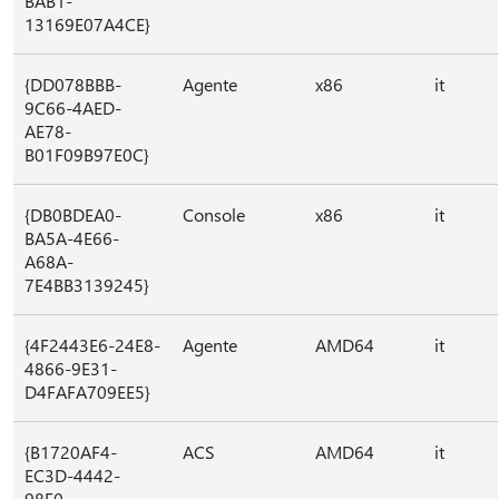
BAB1-
13169E07A4CE}
{DD078BBB-
Agente
x86
it
9C66-4AED-
AE78-
B01F09B97E0C}
{DB0BDEA0-
Console
x86
it
BA5A-4E66-
A68A-
7E4BB3139245}
{4F2443E6-24E8-
Agente
AMD64
it
4866-9E31-
D4FAFA709EE5}
{B1720AF4-
ACS
AMD64
it
EC3D-4442-
98E0-