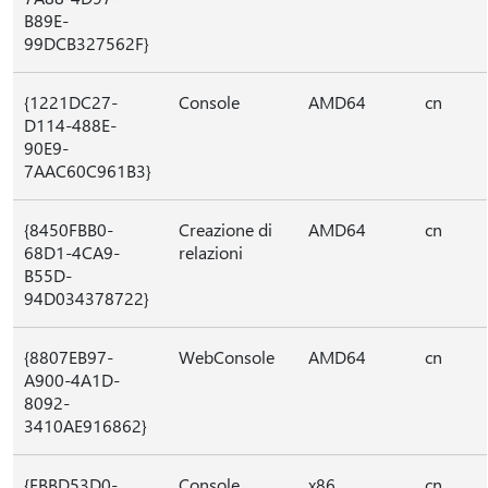
B89E-
99DCB327562F}
{1221DC27-
Console
AMD64
cn
D114-488E-
90E9-
7AAC60C961B3}
{8450FBB0-
Creazione di
AMD64
cn
68D1-4CA9-
relazioni
B55D-
94D034378722}
{8807EB97-
WebConsole
AMD64
cn
A900-4A1D-
8092-
3410AE916862}
{FBBD53D0-
Console
x86
cn