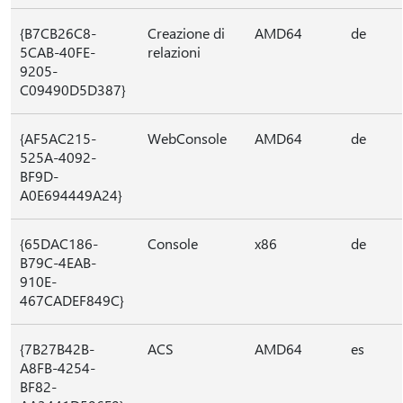
{B7CB26C8-
Creazione di
AMD64
de
5CAB-40FE-
relazioni
9205-
C09490D5D387}
{AF5AC215-
WebConsole
AMD64
de
525A-4092-
BF9D-
A0E694449A24}
{65DAC186-
Console
x86
de
B79C-4EAB-
910E-
467CADEF849C}
{7B27B42B-
ACS
AMD64
es
A8FB-4254-
BF82-