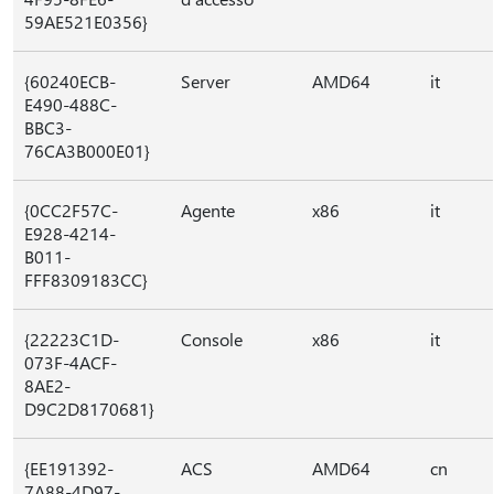
59AE521E0356}
{60240ECB-
Server
AMD64
it
E490-488C-
BBC3-
76CA3B000E01}
{0CC2F57C-
Agente
x86
it
E928-4214-
B011-
FFF8309183CC}
{22223C1D-
Console
x86
it
073F-4ACF-
8AE2-
D9C2D8170681}
{EE191392-
ACS
AMD64
cn
7A88-4D97-