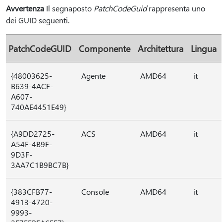
Avvertenza
Il segnaposto
PatchCodeGuid
rappresenta uno
dei GUID seguenti.
PatchCodeGUID
Componente
Architettura
Lingua
{48003625-
Agente
AMD64
it
B639-4ACF-
A607-
740AE4451E49}
{A9DD2725-
ACS
AMD64
it
A54F-4B9F-
9D3F-
3AA7C1B9BC7B}
{383CFB77-
Console
AMD64
it
4913-4720-
9993-