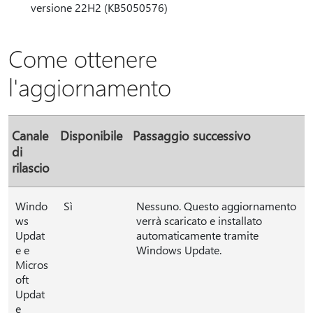
versione 22H2 (KB5050576)
Come ottenere
l'aggiornamento
Canale
Disponibile
Passaggio successivo
di
rilascio
Windo
Sì
Nessuno. Questo aggiornamento
ws
verrà scaricato e installato
Updat
automaticamente tramite
e e
Windows Update.
Micros
oft
Updat
e