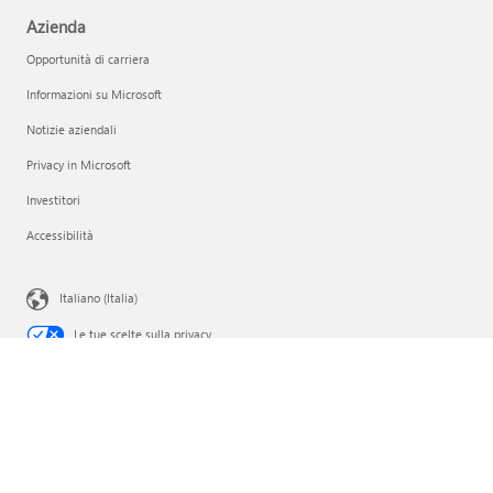
Azienda
Opportunità di carriera
Informazioni su Microsoft
Notizie aziendali
Privacy in Microsoft
Investitori
Accessibilità
Italiano (Italia)
Le tue scelte sulla privacy
Privacy per l'integrità dei consumer
Riferimenti societari
Contatta Microsoft
Privacy
Condizioni per l'utilizzo
Marchi
Informazioni sulle inserzioni
EU Compliance DoCs
© Microsoft 2026