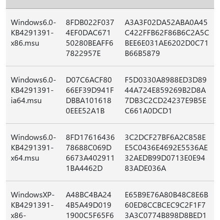
Windows6.0-
8FDB022F037
A3A3F02DA52ABA0A45
KB4291391-
4EF0DAC671
C422FFB62F86B6C2A5C
x86.msu
50280BEAFF6
BEE6E031AE6202D0C71
7822957E
B66B5879
Windows6.0-
D07C6ACF80
F5D0330A8988ED3D89
KB4291391-
66EF39D941F
44A724E859269B2D8A
ia64.msu
DBBA101618
7DB3C2CD24237E9B5E
0EEE52A1B
C661A0DCD1
Windows6.0-
8FD17616436
3C2DCF27BF6A2C858E
KB4291391-
78688C069D
E5C0436E4692E5536AE
x64.msu
6673A402911
32AEDB99D0713E0E94
1BA4462D
83ADE036A
WindowsXP-
A48BC4BA24
E65B9E76A80B48C8E6B
KB4291391-
4B5A49D019
60ED8CCBCEC9C2F1F7
x86-
1900C5F65F6
3A3C0774B898D8BED1