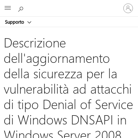
Accedi
Microsoft
con
il
Supporto
tuo
account
Descrizione
dell'aggiornamento
della sicurezza per la
vulnerabilità ad attacchi
di tipo Denial of Service
di Windows DNSAPI in
Windows Server 2008,