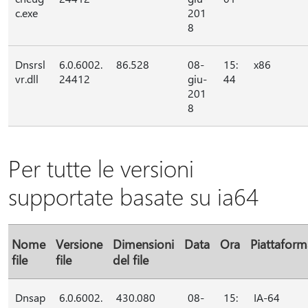
c.exe
201
8
Dnsrsl
6.0.6002.
86.528
08-
15:
x86
vr.dll
24412
giu-
44
201
8
Per tutte le versioni
supportate basate su ia64
Nome
Versione
Dimensioni
Data
Ora
Piattaform
file
file
del file
Dnsap
6.0.6002.
430.080
08-
15:
IA-64