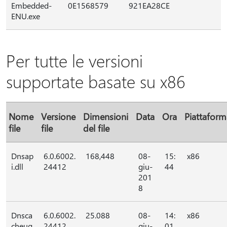
Embedded-
0E1568579
921EA28CE
ENU.exe
Per tutte le versioni
supportate basate su x86
Nome
Versione
Dimensioni
Data
Ora
Piattaform
file
file
del file
Dnsap
6.0.6002.
168,448
08-
15:
x86
i.dll
24412
giu-
44
201
8
Dnsca
6.0.6002.
25.088
08-
14:
x86
cheug
24412
giu-
01