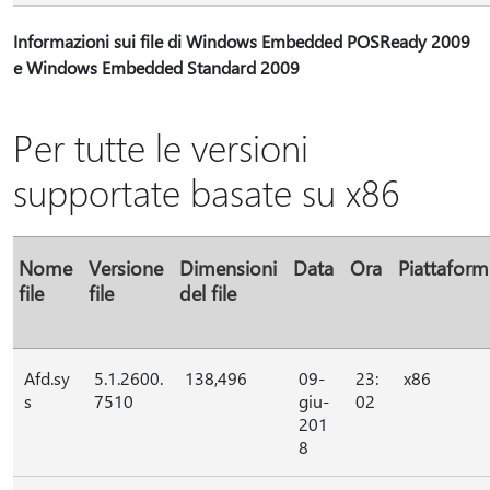
Informazioni sui file di Windows Embedded POSReady 2009
e Windows Embedded Standard 2009
Per tutte le versioni
supportate basate su x86
Nome
Versione
Dimensioni
Data
Ora
Piattaform
file
file
del file
Afd.sy
5.1.2600.
138,496
09-
23:
x86
s
7510
giu-
02
201
8