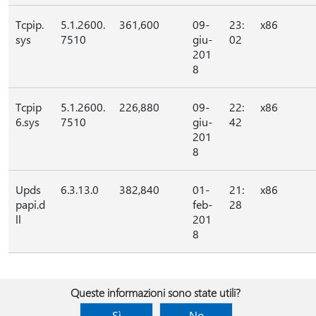
Tcpip.
5.1.2600.
361,600
09-
23:
x86
sys
7510
giu-
02
201
8
Tcpip
5.1.2600.
226,880
09-
22:
x86
6.sys
7510
giu-
42
201
8
Upds
6.3.13.0
382,840
01-
21:
x86
papi.d
feb-
28
ll
201
8
Queste informazioni sono state utili?
Sì
No