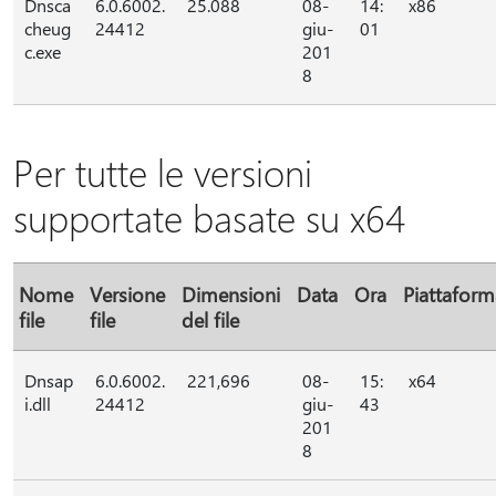
Dnsca
6.0.6002.
25.088
08-
14:
x86
cheug
24412
giu-
01
c.exe
201
8
Per tutte le versioni
supportate basate su x64
Nome
Versione
Dimensioni
Data
Ora
Piattaform
file
file
del file
Dnsap
6.0.6002.
221,696
08-
15:
x64
i.dll
24412
giu-
43
201
8