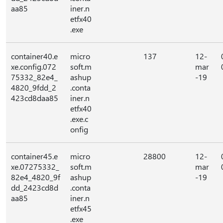
aa85
iner.n
etfx40
.exe
container40.e
micro
137
12-
xe.config.072
soft.m
mar
75332_82e4_
ashup
-19
4820_9fdd_2
.conta
423cd8daa85
iner.n
etfx40
.exe.c
onfig
container45.e
micro
28800
12-
xe.07275332_
soft.m
mar
82e4_4820_9f
ashup
-19
dd_2423cd8d
.conta
aa85
iner.n
etfx45
.exe