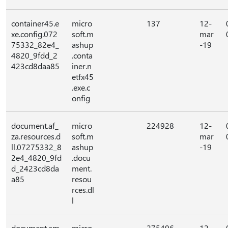
container45.e
micro
137
12-
xe.config.072
soft.m
mar
75332_82e4_
ashup
-19
4820_9fdd_2
.conta
423cd8daa85
iner.n
etfx45
.exe.c
onfig
document.af_
micro
224928
12-
za.resources.d
soft.m
mar
ll.07275332_8
ashup
-19
2e4_4820_9fd
.docu
d_2423cd8da
ment.
a85
resou
rces.dl
l
document.am
micro
275496
12-