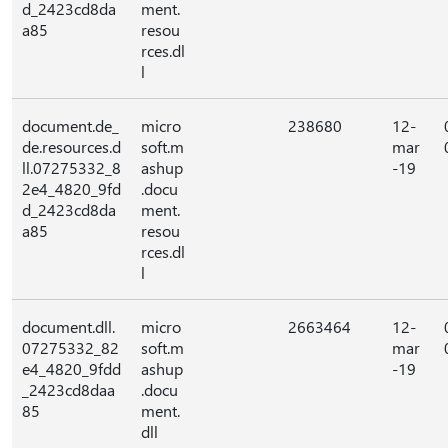
d_2423cd8da
ment.
a85
resou
rces.dl
l
document.de_
micro
238680
12-
de.resources.d
soft.m
mar
ll.07275332_8
ashup
-19
2e4_4820_9fd
.docu
d_2423cd8da
ment.
a85
resou
rces.dl
l
document.dll.
micro
2663464
12-
07275332_82
soft.m
mar
e4_4820_9fdd
ashup
-19
_2423cd8daa
.docu
85
ment.
dll