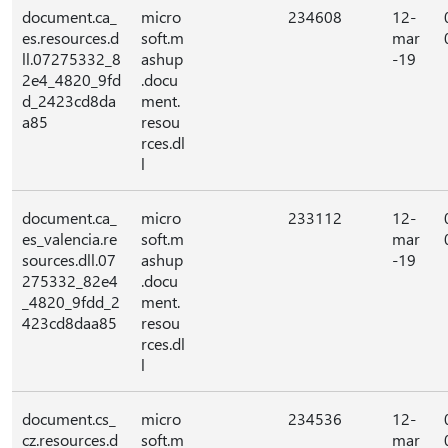
document.ca_
micro
234608
12-
es.resources.d
soft.m
mar
ll.07275332_8
ashup
-19
2e4_4820_9fd
.docu
d_2423cd8da
ment.
a85
resou
rces.dl
l
document.ca_
micro
233112
12-
es_valencia.re
soft.m
mar
sources.dll.07
ashup
-19
275332_82e4
.docu
_4820_9fdd_2
ment.
423cd8daa85
resou
rces.dl
l
document.cs_
micro
234536
12-
cz.resources.d
soft.m
mar