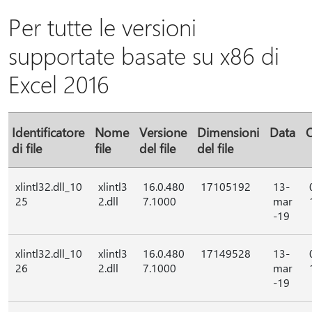
Per tutte le versioni
supportate basate su x86 di
Excel 2016
Identificatore
Nome
Versione
Dimensioni
Data
di file
file
del file
del file
xlintl32.dll_10
xlintl3
16.0.480
17105192
13-
25
2.dll
7.1000
mar
-19
xlintl32.dll_10
xlintl3
16.0.480
17149528
13-
26
2.dll
7.1000
mar
-19