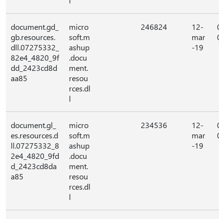
l
document.gd_
micro
246824
12-
gb.resources.
soft.m
mar
dll.07275332_
ashup
-19
82e4_4820_9f
.docu
dd_2423cd8d
ment.
aa85
resou
rces.dl
l
document.gl_
micro
234536
12-
es.resources.d
soft.m
mar
ll.07275332_8
ashup
-19
2e4_4820_9fd
.docu
d_2423cd8da
ment.
a85
resou
rces.dl
l