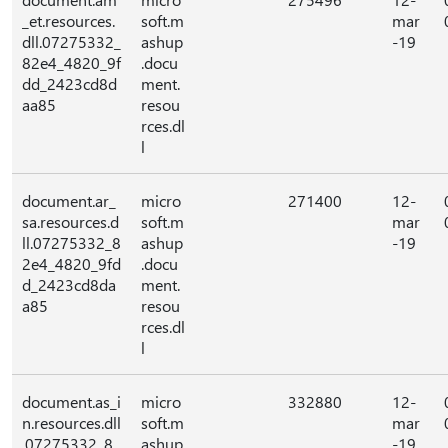
_et.resources.
soft.m
mar
dll.07275332_
ashup
-19
82e4_4820_9f
.docu
dd_2423cd8d
ment.
aa85
resou
rces.dl
l
document.ar_
micro
271400
12-
sa.resources.d
soft.m
mar
ll.07275332_8
ashup
-19
2e4_4820_9fd
.docu
d_2423cd8da
ment.
a85
resou
rces.dl
l
document.as_i
micro
332880
12-
n.resources.dll
soft.m
mar
.07275332_8
ashup
-19