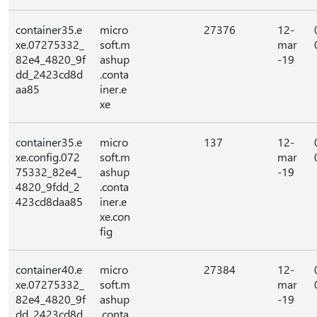
container35.e
micro
27376
12-
xe.07275332_
soft.m
mar
82e4_4820_9f
ashup
-19
dd_2423cd8d
.conta
aa85
iner.e
xe
container35.e
micro
137
12-
xe.config.072
soft.m
mar
75332_82e4_
ashup
-19
4820_9fdd_2
.conta
423cd8daa85
iner.e
xe.con
fig
container40.e
micro
27384
12-
xe.07275332_
soft.m
mar
82e4_4820_9f
ashup
-19
dd_2423cd8d
.conta