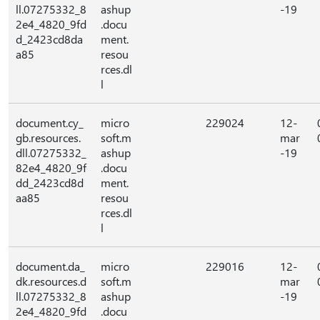
ll.07275332_8
ashup
-19
2e4_4820_9fd
.docu
d_2423cd8da
ment.
a85
resou
rces.dl
l
document.cy_
micro
229024
12-
gb.resources.
soft.m
mar
dll.07275332_
ashup
-19
82e4_4820_9f
.docu
dd_2423cd8d
ment.
aa85
resou
rces.dl
l
document.da_
micro
229016
12-
dk.resources.d
soft.m
mar
ll.07275332_8
ashup
-19
2e4_4820_9fd
.docu