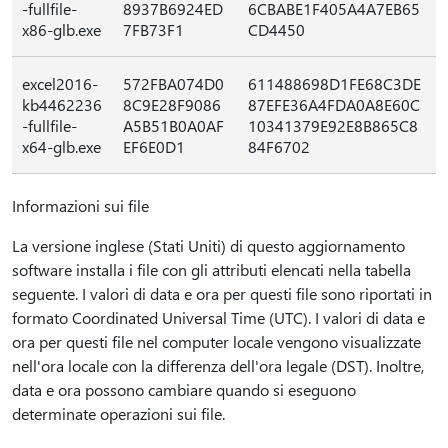
-fullfile-
8937B6924ED
6CBABE1F405A4A7EB65
x86-glb.exe
7FB73F1
CD4450
excel2016-
572FBA074D0
611488698D1FE68C3DE
kb4462236
8C9E28F9086
87EFE36A4FDA0A8E60C
-fullfile-
A5B51B0A0AF
10341379E92E8B865C8
x64-glb.exe
EF6E0D1
84F6702
Informazioni sui file
La versione inglese (Stati Uniti) di questo aggiornamento
software installa i file con gli attributi elencati nella tabella
seguente. I valori di data e ora per questi file sono riportati in
formato Coordinated Universal Time (UTC). I valori di data e
ora per questi file nel computer locale vengono visualizzate
nell'ora locale con la differenza dell'ora legale (DST). Inoltre,
data e ora possono cambiare quando si eseguono
determinate operazioni sui file.