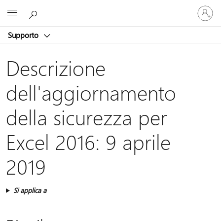
Accedi
Microsoft
con
il
Supporto
tuo
account
Descrizione
dell'aggiornamento
della sicurezza per
Excel 2016: 9 aprile
2019
Si applica a