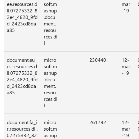
ee.resources.d
soft.m
mar
ll.07275332_8
ashup
-19
2e4_4820_9fd
.docu
d_2423cd8da
ment.
a85
resou
rces.dl
l
document.eu_
micro
230440
12-
es.resources.d
soft.m
mar
ll.07275332_8
ashup
-19
2e4_4820_9fd
.docu
d_2423cd8da
ment.
a85
resou
rces.dl
l
document.fa_i
micro
261792
12-
r.resources.dll.
soft.m
mar
07275332_82
ashup
-19