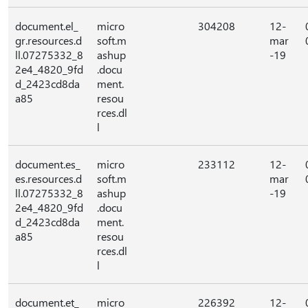
document.el_
micro
304208
12-
gr.resources.d
soft.m
mar
ll.07275332_8
ashup
-19
2e4_4820_9fd
.docu
d_2423cd8da
ment.
a85
resou
rces.dl
l
document.es_
micro
233112
12-
es.resources.d
soft.m
mar
ll.07275332_8
ashup
-19
2e4_4820_9fd
.docu
d_2423cd8da
ment.
a85
resou
rces.dl
l
document.et_
micro
226392
12-