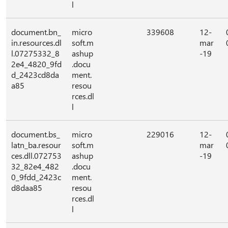
l
document.bn_
micro
339608
12-
in.resources.dl
soft.m
mar
l.07275332_8
ashup
-19
2e4_4820_9fd
.docu
d_2423cd8da
ment.
a85
resou
rces.dl
l
document.bs_
micro
229016
12-
latn_ba.resour
soft.m
mar
ces.dll.072753
ashup
-19
32_82e4_482
.docu
0_9fdd_2423c
ment.
d8daa85
resou
rces.dl
l