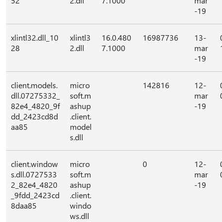
52
2.dll
7.1000
mar
-19
xlintl32.dll_10
xlintl3
16.0.480
16987736
13-
28
2.dll
7.1000
mar
-19
client.models.
micro
142816
12-
dll.07275332_
soft.m
mar
82e4_4820_9f
ashup
-19
dd_2423cd8d
.client.
aa85
model
s.dll
client.window
micro
0
12-
s.dll.0727533
soft.m
mar
2_82e4_4820
ashup
-19
_9fdd_2423cd
.client.
8daa85
windo
ws.dll