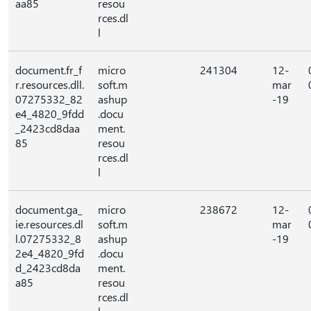
aa85
resou
rces.dl
l
document.fr_f
micro
241304
12-
r.resources.dll.
soft.m
mar
07275332_82
ashup
-19
e4_4820_9fdd
.docu
_2423cd8daa
ment.
85
resou
rces.dl
l
document.ga_
micro
238672
12-
ie.resources.dl
soft.m
mar
l.07275332_8
ashup
-19
2e4_4820_9fd
.docu
d_2423cd8da
ment.
a85
resou
rces.dl