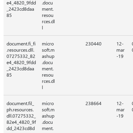
e4_4820_9fdd
.docu
_2423cd8daa
ment.
85
resou
rces.dl
l
document.fi_fi
micro
230440
12-
.resources.dll.
soft.m
mar
07275332_82
ashup
-19
e4_4820_9fdd
.docu
_2423cd8daa
ment.
85
resou
rces.dl
l
document.fil_
micro
238664
12-
ph.resources.
soft.m
mar
dll.07275332_
ashup
-19
82e4_4820_9f
.docu
dd_2423cd8d
ment.