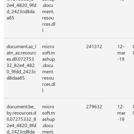
2e4_4820_9fd
.docu
d_2423cd8da
ment.
a85
resou
rces.dl
l
document.az_l
micro
241312
12-
atn_az.resourc
soft.m
mar
es.dll.072753
ashup
-19
32_82e4_482
.docu
0_9fdd_2423c
ment.
d8daa85
resou
rces.dl
l
document.be_
micro
279632
12-
by.resources.d
soft.m
mar
ll.07275332_8
ashup
-19
2e4_4820_9fd
.docu
d_2423cd8da
ment.