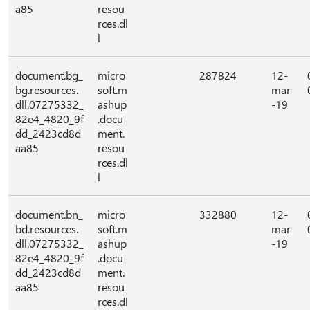
a85
resou
rces.dl
l
document.bg_
micro
287824
12-
bg.resources.
soft.m
mar
dll.07275332_
ashup
-19
82e4_4820_9f
.docu
dd_2423cd8d
ment.
aa85
resou
rces.dl
l
document.bn_
micro
332880
12-
bd.resources.
soft.m
mar
dll.07275332_
ashup
-19
82e4_4820_9f
.docu
dd_2423cd8d
ment.
aa85
resou
rces.dl