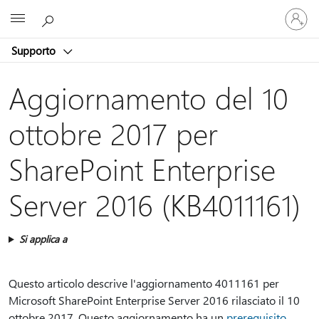
Accedi
Microsoft
con
il
Supporto
tuo
account
Aggiornamento del 10
ottobre 2017 per
SharePoint Enterprise
Server 2016 (KB4011161)
Si applica a
Questo articolo descrive l'aggiornamento 4011161 per
Microsoft SharePoint Enterprise Server 2016 rilasciato il 10
ottobre 2017. Questo aggiornamento ha un
prerequisito
.