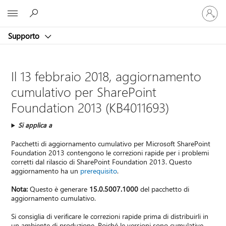
Accedi
Microsoft
con
il
Supporto
tuo
account
Il 13 febbraio 2018, aggiornamento
cumulativo per SharePoint
Foundation 2013 (KB4011693)
Si applica a
Pacchetti di aggiornamento cumulativo per Microsoft SharePoint
Foundation 2013 contengono le correzioni rapide per i problemi
corretti dal rilascio di SharePoint Foundation 2013. Questo
aggiornamento ha un
prerequisito
.
Nota:
Questo è generare
15.0.5007.1000
del pacchetto di
aggiornamento cumulativo.
Si consiglia di verificare le correzioni rapide prima di distribuirli in
un ambiente di produzione. Poiché le versioni sono cumulative,