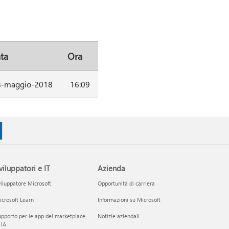
ta
Ora
8-maggio-2018
16:09
viluppatori e IT
Azienda
iluppatore Microsoft
Opportunità di carriera
crosoft Learn
Informazioni su Microsoft
pporto per le app del marketplace
Notizie aziendali
 IA