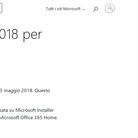
Accedi
Tutti i siti Microsoft
con
il
tuo
account
018 per
 23 maggio 2018. Questo
ata su Microsoft Installer
o Microsoft Office 365 Home.