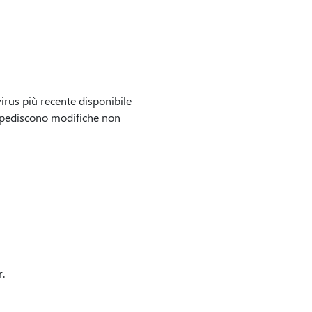
virus più recente disponibile
e impediscono modifiche non
.