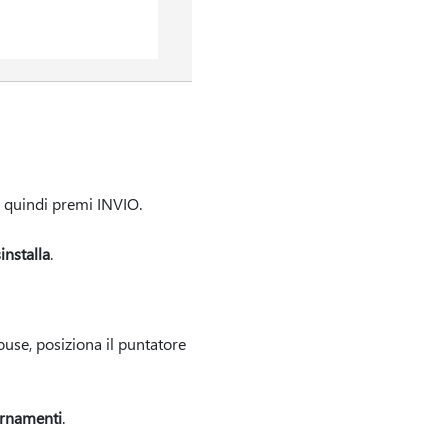
 quindi premi INVIO.
installa
.
mouse, posiziona il puntatore
ornamenti
.