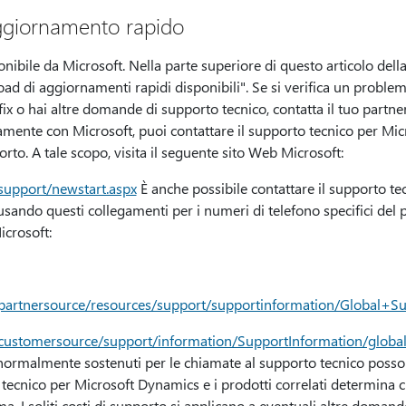
aggiornamento rapido
onibile da Microsoft. Nella parte superiore di questo articolo del
ad di aggiornamenti rapidi disponibili". Se si verifica un proble
fix o hai altre domande di supporto tecnico, contatta il tuo partner 
amente con Microsoft, puoi contattare il supporto tecnico per Mi
rto. A tale scopo, visita il seguente sito Web Microsoft:
support/newstart.aspx
È anche possibile contattare il supporto te
ando questi collegamenti per i numeri di telefono specifici del pa
icrosoft:
/partnersource/resources/support/supportinformation/Global+S
/customersource/support/information/SupportInformation/globa
ti normalmente sostenuti per le chiamate al supporto tecnico posso
 tecnico per Microsoft Dynamics e i prodotti correlati determin
ema. I soliti costi di supporto si applicano a eventuali altre doma