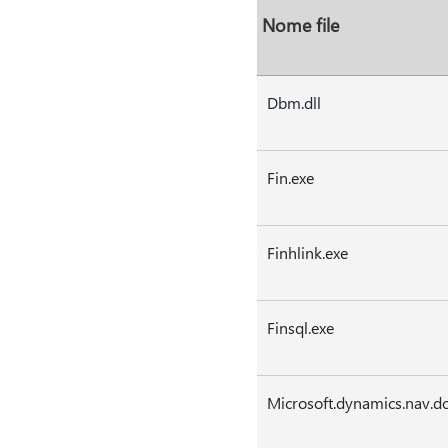
Nome file
Dbm.dll
Fin.exe
Finhlink.exe
Finsql.exe
Microsoft.dynamics.nav.do