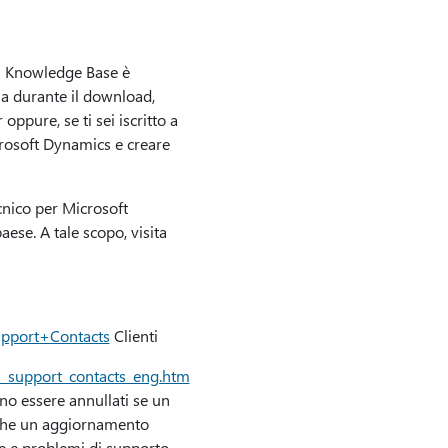
la Knowledge Base è
ma durante il download,
oppure, se ti sei iscritto a
crosoft Dynamics e creare
cnico per Microsoft
ese. A tale scopo, visita
upport+Contacts
Clienti
l_support_contacts_eng.htm
no essere annullati se un
a che un aggiornamento
nde e problemi di supporto