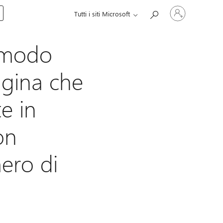
Accedi
Tutti i siti Microsoft
con
il
tuo
account
n modo
gina che
te in
on
ero di