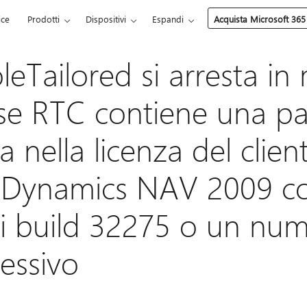
ice
Prodotti
Dispositivi
Espandi
Acquista Microsoft 365
RoleTailored si arresta i
e RTC contiene una pa
a nella licenza del clien
t Dynamics NAV 2009 c
 build 32275 o un num
essivo