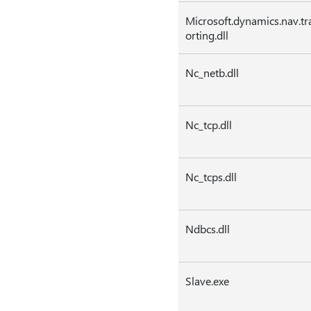
Microsoft.dynamics.nav.tr
orting.dll
Nc_netb.dll
Nc_tcp.dll
Nc_tcps.dll
Ndbcs.dll
Slave.exe