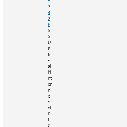
5
3
4
2
6
S
S
U
K
B
-
al
l'i
nt
er
n
o
d
el
l'
L
C