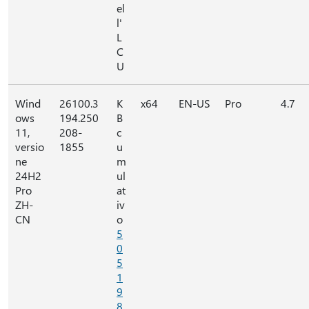
el
l'
L
C
U
Wind
26100.3
K
x64
EN-US
Pro
4.7
ows
194.250
B
11,
208-
c
versio
1855
u
ne
m
24H2
ul
Pro
at
ZH-
iv
CN
o
5
0
5
1
9
8