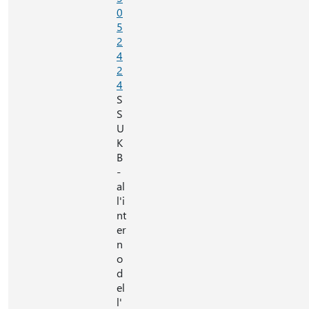
0
5
2
4
2
4
S
S
U
K
B
-
al
l'i
nt
er
n
o
d
el
l'