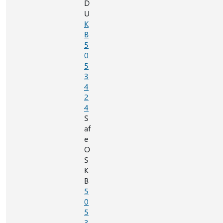
D
U
K
B
5
0
5
3
4
2
4
S
af
e
O
S
K
B
5
0
5
3