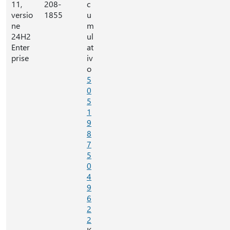
11,
208-
c
versio
1855
u
ne
m
24H2
ul
Enter
at
prise
iv
o
5
0
5
1
9
8
7
5
0
4
9
6
2
2