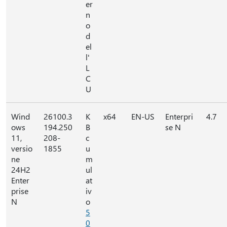
er
n
o
d
el
l'
L
C
U
Wind
26100.3
K
x64
EN-US
Enterpri
4.7
ows
194.250
B
se N
11,
208-
c
versio
1855
u
ne
m
24H2
ul
Enter
at
prise
iv
N
o
5
0