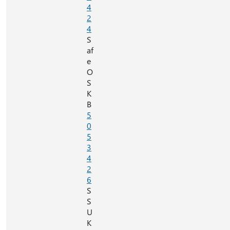
4
2
4
S
af
e
O
S
K
B
5
0
5
3
4
2
6
S
S
U
K