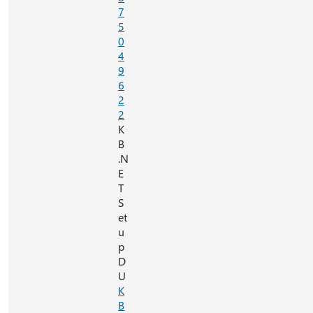
7
5
0
4
9
6
2
2
K
B
.N
E
T
S
et
u
p
D
U
K
B