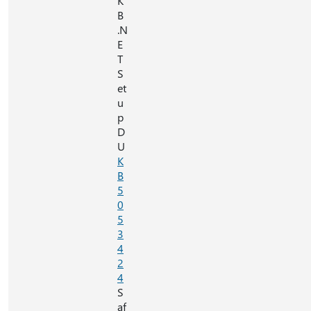
K
B
.N
E
T
S
et
u
p
D
U
K
B
5
0
5
3
4
2
4
S
af