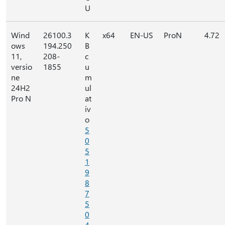
U
Wind
26100.3
K
x64
EN-US
ProN
4.72
ows
194.250
B
11,
208-
c
versio
1855
u
ne
m
24H2
ul
Pro N
at
iv
o
5
0
5
1
9
8
7
5
0
4