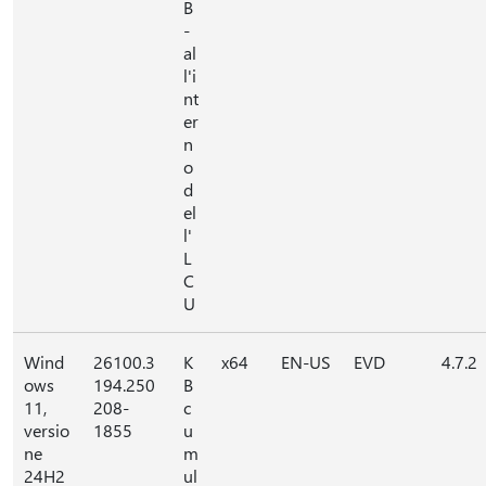
B
-
al
l'i
nt
er
n
o
d
el
l'
L
C
U
Wind
26100.3
K
x64
EN-US
EVD
4.7.2
ows
194.250
B
11,
208-
c
versio
1855
u
ne
m
24H2
ul