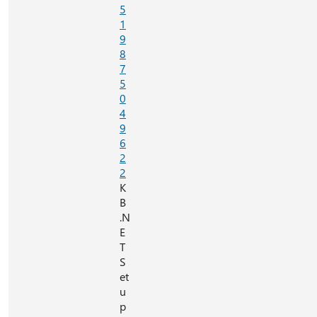
5
1
9
8
7
5
0
4
9
6
2
2
K
B
.N
E
T
S
et
u
p