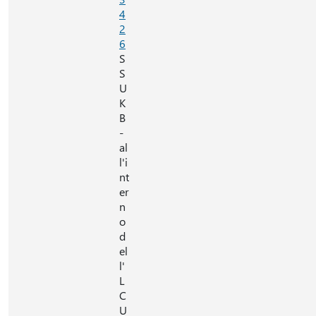
4
2
6
S
S
U
K
B
-
al
l'i
nt
er
n
o
d
el
l'
L
C
U