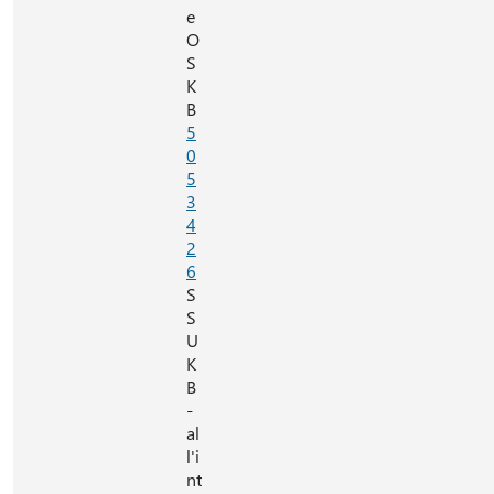
e
O
S
K
B
5
0
5
3
4
2
6
S
S
U
K
B
-
al
l'i
nt