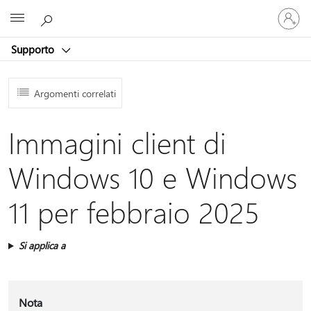
Accedi
Microsoft
con
il
Supporto
tuo
account
Argomenti correlati
Immagini client di
Windows 10 e Windows
11 per febbraio 2025
Si applica a
Nota