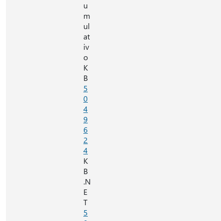
u
m
ul
at
iv
o
K
B
5
0
4
9
6
2
4
K
B
.N
E
T
5