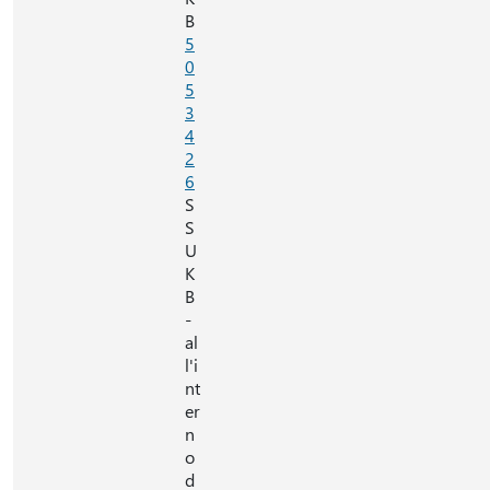
B
5
0
5
3
4
2
6
S
S
U
K
B
-
al
l'i
nt
er
n
o
d