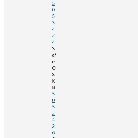
5
0
5
3
4
2
4
S
af
e
O
S
K
B
5
0
5
3
4
2
6