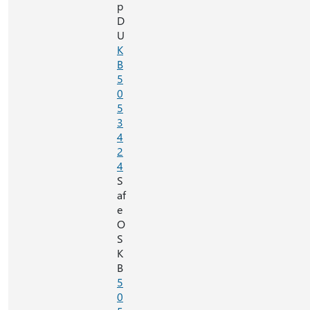
p
D
U
K
B
5
0
5
3
4
2
4
S
af
e
O
S
K
B
5
0