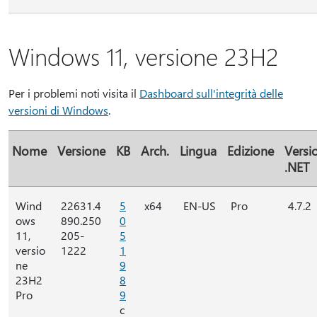
Windows 11, versione 23H2
Per i problemi noti visita il
Dashboard sull'integrità delle
versioni di Windows
.
Nome
Versione
KB
Arch.
Lingua
Edizione
Versi
.NET
Wind
22631.4
5
x64
EN-US
Pro
4.7.2
ows
890.250
0
11,
205-
5
versio
1222
1
ne
9
23H2
8
Pro
9
c