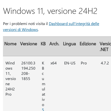
Windows 11, versione 24H2
Per i problemi noti visita il
Dashboard sull'integrità delle
versioni di Windows
.
Nome
Versione
KB
Arch.
Lingua
Edizione
Versi
.NET
Wind
26100.3
K
x64
EN-US
Pro
4.7.2
ows
194.250
B
11,
208-
c
versio
1855
u
ne
m
24H2
ul
Pro
at
iv
o
5