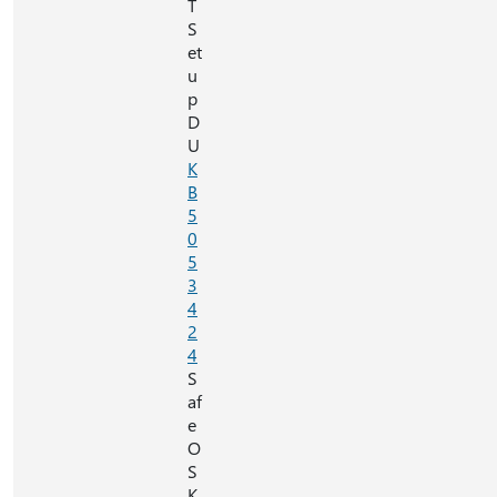
T
S
et
u
p
D
U
K
B
5
0
5
3
4
2
4
S
af
e
O
S
K