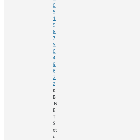
0
5
1
9
8
7
5
0
4
9
6
2
2
K
B
.N
E
T
S
et
u