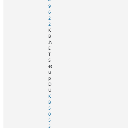
9
6
2
2
K
B
.N
E
T
S
et
u
p
D
U
K
B
5
0
5
3