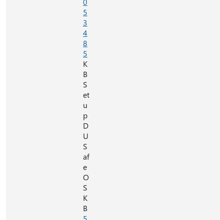
0
5
3
4
8
5
K
B
S
et
u
p
D
U
S
af
e
O
S
K
B
5