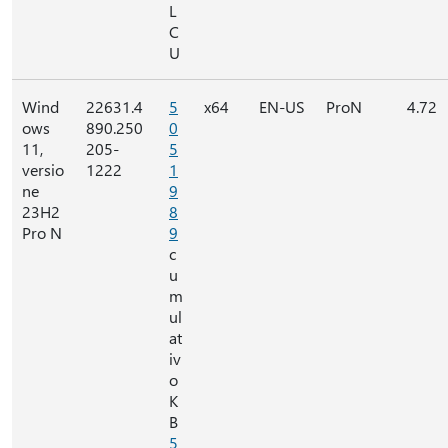
L
C
U
Wind
22631.4
5
x64
EN-US
ProN
4.72
ows
890.250
0
11,
205-
5
versio
1222
1
ne
9
23H2
8
Pro N
9
c
u
m
ul
at
iv
o
K
B
5