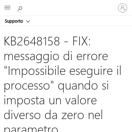
Accedi
Microsoft
con
il
Supporto
tuo
account
KB2648158 - FIX:
messaggio di errore
"Impossibile eseguire il
processo" quando si
imposta un valore
diverso da zero nel
parametro