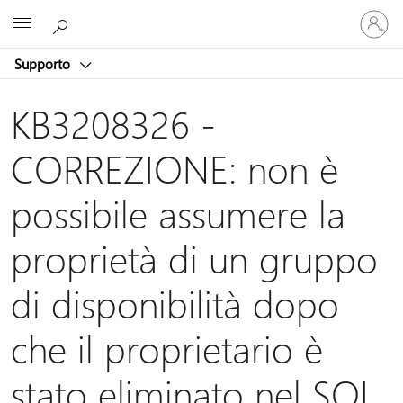
Accedi
Microsoft
con
il
Supporto
tuo
account
KB3208326 -
CORREZIONE: non è
possibile assumere la
proprietà di un gruppo
di disponibilità dopo
che il proprietario è
stato eliminato nel SQL