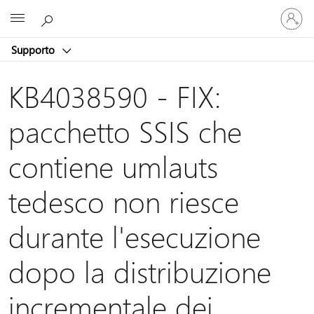
Accedi
Microsoft
con
il
Supporto
tuo
account
KB4038590 - FIX:
pacchetto SSIS che
contiene umlauts
tedesco non riesce
durante l'esecuzione
dopo la distribuzione
incrementale dei