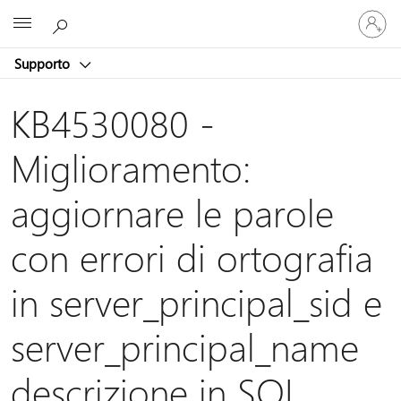
Accedi
Microsoft
con
il
Supporto
tuo
account
KB4530080 -
Miglioramento:
aggiornare le parole
con errori di ortografia
in server_principal_sid e
server_principal_name
descrizione in SQL