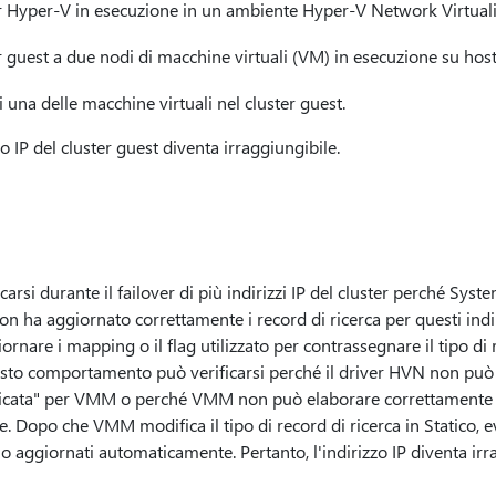
er Hyper-V in esecuzione in un ambiente Hyper-V Network Virtual
r guest a due nodi di macchine virtuali (VM) in esecuzione su host 
di una delle macchine virtuali nel cluster guest.
zo IP del cluster guest diventa irraggiungibile.
rsi durante il failover di più indirizzi IP del cluster perché Sys
a aggiornato correttamente i record di ricerca per questi indiri
nare i mapping o il flag utilizzato per contrassegnare il tipo di 
sto comportamento può verificarsi perché il driver HVN non può 
ficata" per VMM o perché VMM non può elaborare correttamente ta
. Dopo che VMM modifica il tipo di record di ricerca in Statico, eve
o aggiornati automaticamente. Pertanto, l'indirizzo IP diventa irr