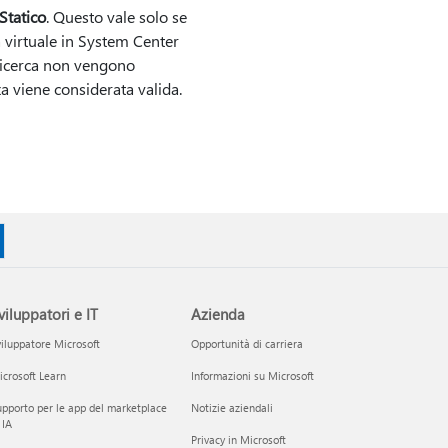
Statico
. Questo vale solo se
 virtuale in System Center
 ricerca non vengono
nza viene considerata valida.
viluppatori e IT
Azienda
iluppatore Microsoft
Opportunità di carriera
crosoft Learn
Informazioni su Microsoft
pporto per le app del marketplace
Notizie aziendali
 IA
Privacy in Microsoft