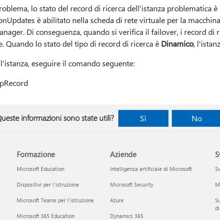
oblema, lo stato del record di ricerca dell'istanza problematica è
nUpdates è abilitato nella scheda di rete virtuale per la macchina
ager. Di conseguenza, quando si verifica il failover, i record di
 Quando lo stato del tipo di record di ricerca è
Dinamico
, l'ista
l'istanza, eseguire il comando seguente:
upRecord
ueste informazioni sono state utili?
Sì
No
Formazione
Aziende
S
Microsoft Education
Intelligenza artificiale di Microsoft
Sv
Dispositivi per l'istruzione
Microsoft Security
Mi
Microsoft Teams per l'istruzione
Azure
Su
di
Microsoft 365 Education
Dynamics 365