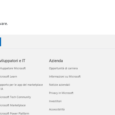
ware.
viluppatori e IT
Azienda
iluppatore Microsoft
Opportunità di carriera
crosoft Learn
Informazioni su Microsoft
pporto per le app del marketplace
Notizie aziendali
 IA
Privacy in Microsoft
icrosoft Tech Community
Investitori
icrosoft Marketplace
Accessibilità
crosoft Power Platform