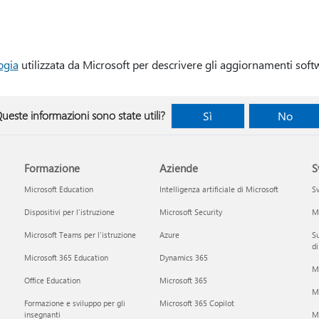
ogia
utilizzata da Microsoft per descrivere gli aggiornamenti soft
ueste informazioni sono state utili?
Sì
No
Formazione
Aziende
S
Microsoft Education
Intelligenza artificiale di Microsoft
Sv
Dispositivi per l'istruzione
Microsoft Security
Mi
Microsoft Teams per l'istruzione
Azure
Su
di
Microsoft 365 Education
Dynamics 365
M
Office Education
Microsoft 365
M
Formazione e sviluppo per gli
Microsoft 365 Copilot
insegnanti
Mi