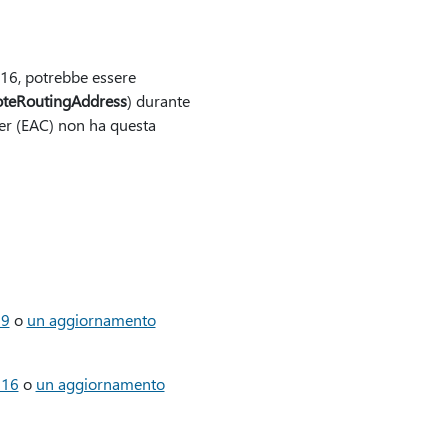
016, potrebbe essere
teRoutingAddress
) durante
er (EAC) non ha questa
19
o
un aggiornamento
016
o
un aggiornamento