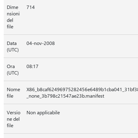
Dime
714
nsioni
del
file
Data
04-nov-2008
(UTC)
Ora
08:17
(UTC)
Nome
X86_b8caf62496975282456e6489b1cba041_31bf38
file
_none_3b798c21547ae23b.manifest
Versio
Non applicabile
ne del
file