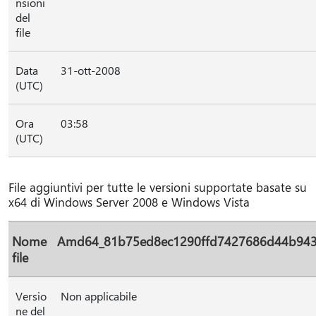
nsioni
del
file
Data
31-ott-2008
(UTC)
Ora
03:58
(UTC)
File aggiuntivi per tutte le versioni supportate basate su
x64 di Windows Server 2008 e Windows Vista
Nome
Amd64_81b75ed8ec1290ffd7427686d44b9438
file
Versio
Non applicabile
ne del