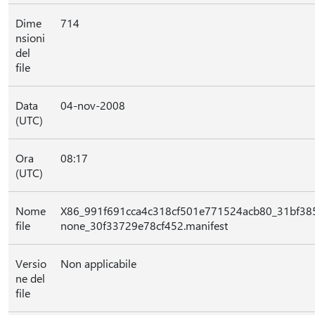
Dime
714
nsioni
del
file
Data
04-nov-2008
(UTC)
Ora
08:17
(UTC)
Nome
X86_991f691cca4c318cf501e771524acb80_31bf38
file
none_30f33729e78cf452.manifest
Versio
Non applicabile
ne del
file