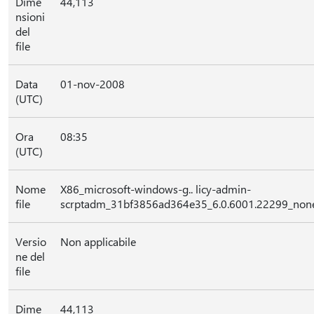
Dime
44,113
nsioni
del
file
Data
01-nov-2008
(UTC)
Ora
08:35
(UTC)
Nome
X86_microsoft-windows-g.. licy-admin-
file
scrptadm_31bf3856ad364e35_6.0.6001.22299_none
Versio
Non applicabile
ne del
file
Dime
44,113