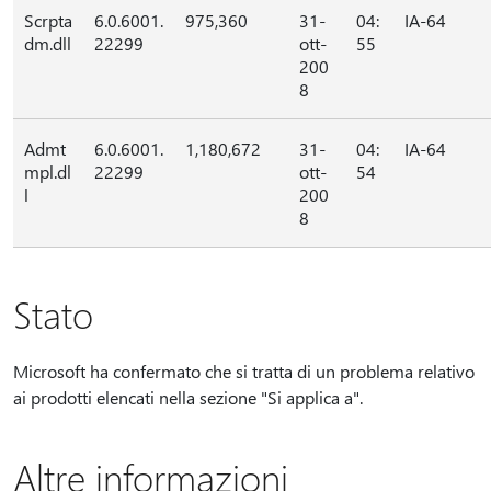
Scrpta
6.0.6001.
975,360
31-
04:
IA-64
dm.dll
22299
ott-
55
200
8
Admt
6.0.6001.
1,180,672
31-
04:
IA-64
mpl.dl
22299
ott-
54
l
200
8
Stato
Microsoft ha confermato che si tratta di un problema relativo
ai prodotti elencati nella sezione "Si applica a".
Altre informazioni