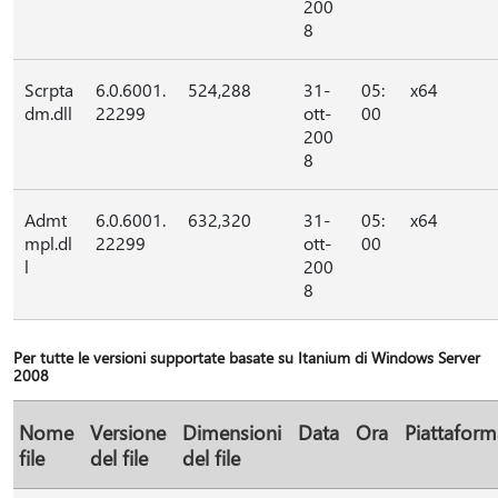
200
8
Scrpta
6.0.6001.
524,288
31-
05:
x64
dm.dll
22299
ott-
00
200
8
Admt
6.0.6001.
632,320
31-
05:
x64
mpl.dl
22299
ott-
00
l
200
8
Per tutte le versioni supportate basate su Itanium di Windows Server
2008
Nome
Versione
Dimensioni
Data
Ora
Piattaform
file
del file
del file