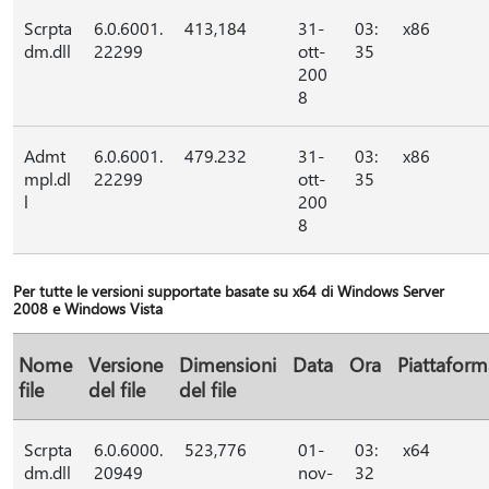
Scrpta
6.0.6001.
413,184
31-
03:
x86
dm.dll
22299
ott-
35
200
8
Admt
6.0.6001.
479.232
31-
03:
x86
mpl.dl
22299
ott-
35
l
200
8
Per tutte le versioni supportate basate su x64 di Windows Server
2008 e Windows Vista
Nome
Versione
Dimensioni
Data
Ora
Piattaform
file
del file
del file
Scrpta
6.0.6000.
523,776
01-
03:
x64
dm.dll
20949
nov-
32