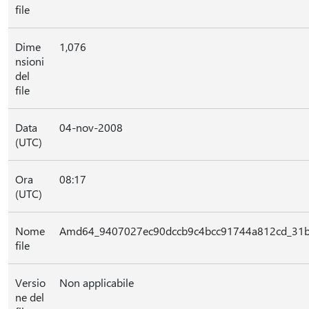
file
Dime
1,076
nsioni
del
file
Data
04-nov-2008
(UTC)
Ora
08:17
(UTC)
Nome
Amd64_9407027ec90dccb9c4bcc91744a812cd_31bf
file
Versio
Non applicabile
ne del