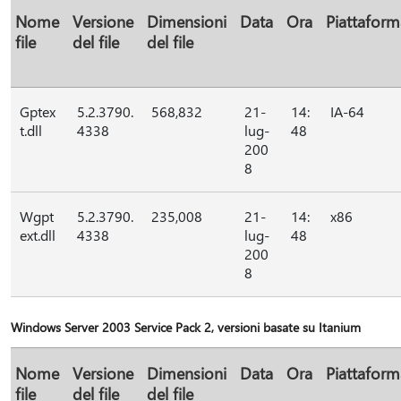
Nome
Versione
Dimensioni
Data
Ora
Piattaform
file
del file
del file
Gptex
5.2.3790.
568,832
21-
14:
IA-64
t.dll
4338
lug-
48
200
8
Wgpt
5.2.3790.
235,008
21-
14:
x86
ext.dll
4338
lug-
48
200
8
Windows Server 2003 Service Pack 2, versioni basate su Itanium
Nome
Versione
Dimensioni
Data
Ora
Piattaform
file
del file
del file