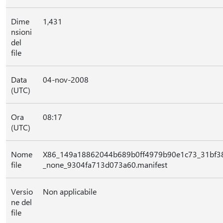
Dime
1,431
nsioni
del
file
Data
04-nov-2008
(UTC)
Ora
08:17
(UTC)
Nome
X86_149a18862044b689b0ff4979b90e1c73_31bf38
file
_none_9304fa713d073a60.manifest
Versio
Non applicabile
ne del
file