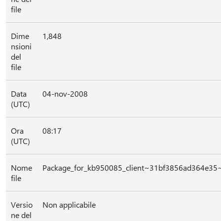
file
Dime
1,848
nsioni
del
file
Data
04-nov-2008
(UTC)
Ora
08:17
(UTC)
Nome
Package_for_kb950085_client~31bf3856ad364e35
file
Versio
Non applicabile
ne del