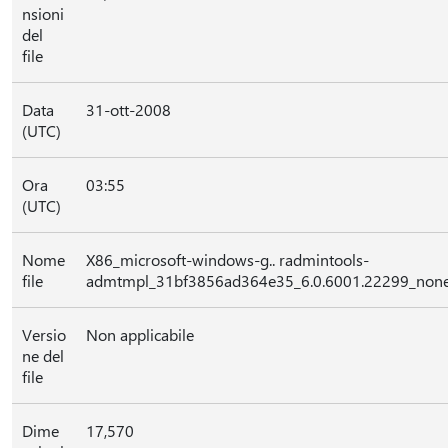
nsioni
del
file
Data
31-ott-2008
(UTC)
Ora
03:55
(UTC)
Nome
X86_microsoft-windows-g.. radmintools-
file
admtmpl_31bf3856ad364e35_6.0.6001.22299_none
Versio
Non applicabile
ne del
file
Dime
17,570