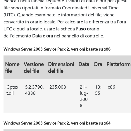
elencati nella tabella seguente. I valori di data e ora per questi
file sono riportati in formato Coordinated Universal Time
(UTC). Quando esaminate le informazioni del file, viene
convertito in orario locale. Per calcolare la differenza tra l'ora
UTC e quella locale, usare la scheda
Fuso orario
dell'elemento
Data e ora
nel pannello di controllo.
Windows Server 2003 Service Pack 2, versioni basate su x86
Nome
Versione
Dimensioni
Data
Ora
Piattaform
file
del file
del file
Gptex
5.2.3790.
235,008
21-
13:
x86
t.dll
4338
lug-
55
200
8
Windows Server 2003 Service Pack 2, versioni basate su x64