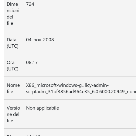
Dime
724
nsioni
del
file
Data
04-nov-2008
(UTC)
Ora
08:17
(UTC)
Nome
X86_microsoft-windows-g.. licy-admin-
file
scrptadm_31bf3856ad364e35_6.0.6000.20949_none
Versio
Non applicabile
ne del
file