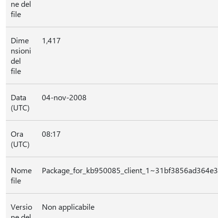
ne del
file
Dime
1,417
nsioni
del
file
Data
04-nov-2008
(UTC)
Ora
08:17
(UTC)
Nome
Package_for_kb950085_client_1~31bf3856ad364e
file
Versio
Non applicabile
ne del