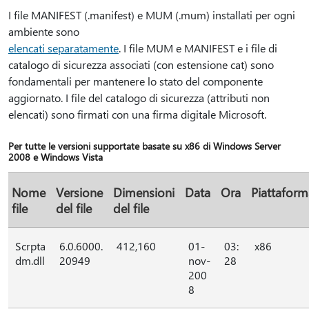
I file MANIFEST (.manifest) e MUM (.mum) installati per ogni
ambiente sono
elencati separatamente
. I file MUM e MANIFEST e i file di
catalogo di sicurezza associati (con estensione cat) sono
fondamentali per mantenere lo stato del componente
aggiornato. I file del catalogo di sicurezza (attributi non
elencati) sono firmati con una firma digitale Microsoft.
Per tutte le versioni supportate basate su x86 di Windows Server
2008 e Windows Vista
Nome
Versione
Dimensioni
Data
Ora
Piattaform
file
del file
del file
Scrpta
6.0.6000.
412,160
01-
03:
x86
dm.dll
20949
nov-
28
200
8