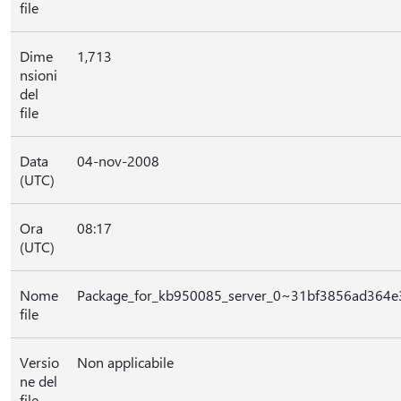
file
Dime
1,713
nsioni
del
file
Data
04-nov-2008
(UTC)
Ora
08:17
(UTC)
Nome
Package_for_kb950085_server_0~31bf3856ad364
file
Versio
Non applicabile
ne del
file