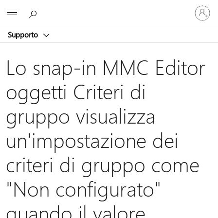
Accedi
Microsoft
con
il
Supporto
tuo
account
Lo snap-in MMC Editor
oggetti Criteri di
gruppo visualizza
un'impostazione dei
criteri di gruppo come
"Non configurato"
quando il valore