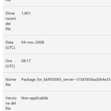
Dime
1,901
nsioni
del
file
Data
04-nov-2008
(UTC)
Ora
08:17
(UTC)
Nome
Package_for_kb950085_server~31bf3856ad364e3
file
Versio
Non applicabile
ne del
file