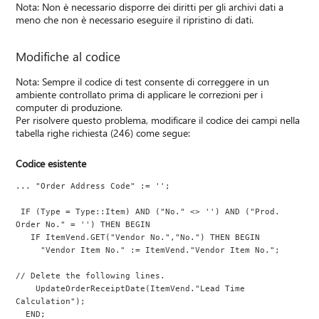
Nota: Non è necessario disporre dei diritti per gli archivi dati a
meno che non è necessario eseguire il ripristino di dati.
Modifiche al codice
Nota: Sempre il codice di test consente di correggere in un
ambiente controllato prima di applicare le correzioni per i
computer di produzione.
Per risolvere questo problema, modificare il codice dei campi nella
tabella righe richiesta (246) come segue:
Codice esistente
... "Order Address Code" := '';
 IF (Type = Type::Item) AND ("No." <> '') AND ("Prod. 
Order No." = '') THEN BEGIN
   IF ItemVend.GET("Vendor No.","No.") THEN BEGIN
     "Vendor Item No." := ItemVend."Vendor Item No.";
// Delete the following lines.
    UpdateOrderReceiptDate(ItemVend."Lead Time 
Calculation");
  END;