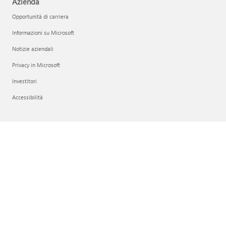
Azienda
Opportunità di carriera
Informazioni su Microsoft
Notizie aziendali
Privacy in Microsoft
Investitori
Accessibilità
Italiano (Italia)
Le tue scelte sulla privacy
Privacy per l'integrità dei consumer
Riferimenti societari
Contatta Microsoft
Privacy
Condizioni per l'utilizzo
Marchi
Informazioni sulle inserzioni
EU Compliance DoCs
© Microsoft 2026