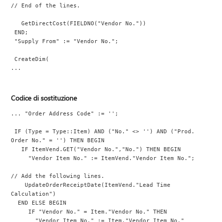
// End of the lines.
   GetDirectCost(FIELDNO("Vendor No."))
 END;
 "Supply From" := "Vendor No.";
 CreateDim(
...
Codice di sostituzione
... "Order Address Code" := '';
 IF (Type = Type::Item) AND ("No." <> '') AND ("Prod. 
Order No." = '') THEN BEGIN
   IF ItemVend.GET("Vendor No.","No.") THEN BEGIN
     "Vendor Item No." := ItemVend."Vendor Item No.";
// Add the following lines.
    UpdateOrderReceiptDate(ItemVend."Lead Time 
Calculation")
  END ELSE BEGIN
     IF "Vendor No." = Item."Vendor No." THEN
       "Vendor Item No." := Item."Vendor Item No."