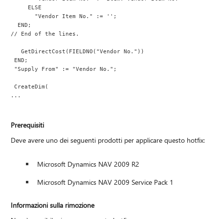
     ELSE
       "Vendor Item No." := '';
  END;
// End of the lines.
   GetDirectCost(FIELDNO("Vendor No."))
 END;
 "Supply From" := "Vendor No.";
 CreateDim(
...
Prerequisiti
Deve avere uno dei seguenti prodotti per applicare questo hotfix:
Microsoft Dynamics NAV 2009 R2
Microsoft Dynamics NAV 2009 Service Pack 1
Informazioni sulla rimozione